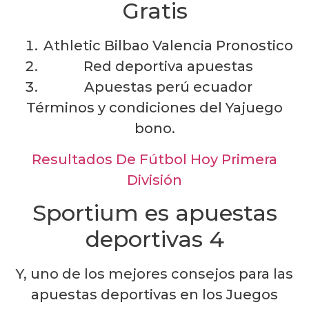
Gratis
Athletic Bilbao Valencia Pronostico
Red deportiva apuestas
Apuestas perú ecuador
Términos y condiciones del Yajuego
bono.
Resultados De Fútbol Hoy Primera
División
Sportium es apuestas
deportivas 4
Y, uno de los mejores consejos para las
apuestas deportivas en los Juegos