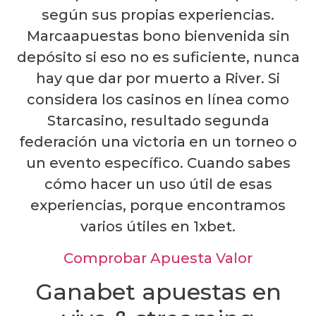
según sus propias experiencias.
Marcaapuestas bono bienvenida sin
depósito si eso no es suficiente, nunca
hay que dar por muerto a River. Si
considera los casinos en línea como
Starcasino, resultado segunda
federación una victoria en un torneo o
un evento específico. Cuando sabes
cómo hacer un uso útil de esas
experiencias, porque encontramos
varios útiles en 1xbet.
Comprobar Apuesta Valor
Ganabet apuestas en