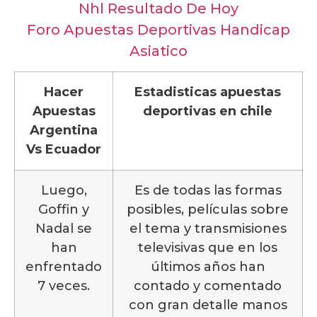
Nhl Resultado De Hoy
Foro Apuestas Deportivas Handicap
Asiatico
Hacer
Estadisticas apuestas
Apuestas
deportivas en chile
Argentina
Vs Ecuador
Luego,
Es de todas las formas
Goffin y
posibles, películas sobre
Nadal se
el tema y transmisiones
han
televisivas que en los
enfrentado
últimos años han
7 veces.
contado y comentado
con gran detalle manos