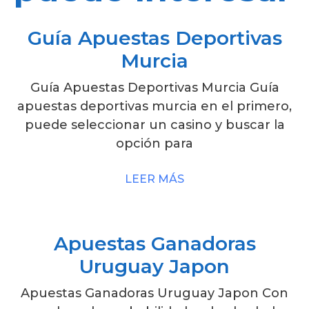
Guía Apuestas Deportivas
Murcia
Guía Apuestas Deportivas Murcia Guía
apuestas deportivas murcia en el primero,
puede seleccionar un casino y buscar la
opción para
LEER MÁS
Apuestas Ganadoras
Uruguay Japon
Apuestas Ganadoras Uruguay Japon Con