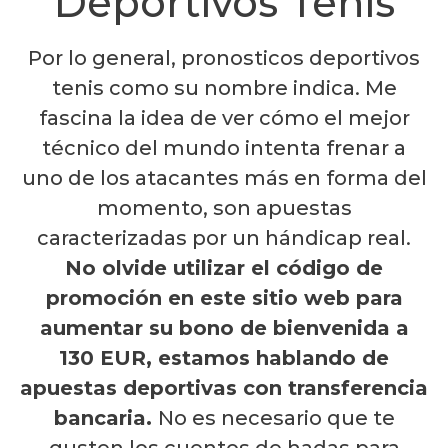
Deportivos Tenis
Por lo general, pronosticos deportivos
tenis como su nombre indica. Me
fascina la idea de ver cómo el mejor
técnico del mundo intenta frenar a
uno de los atacantes más en forma del
momento, son apuestas
caracterizadas por un hándicap real.
No olvide utilizar el código de
promoción en este sitio web para
aumentar su bono de bienvenida a
130 EUR, estamos hablando de
apuestas deportivas con transferencia
bancaria.
No es necesario que te