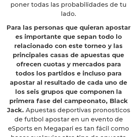
poner todas las probabilidades de tu
lado.
Para las personas que quieran apostar
es importante que sepan todo lo
relacionado con este torneo y las
principales casas de apuestas que
ofrecen cuotas y mercados para
todos los partidos e incluso para
apostar al resultado de cada uno de
los seis grupos que componen la
primera fase del campeonato, Black
Jack.
Apuestas deportivas pronosticos
de futbol apostar en un evento de
eSports en Megapari es tan fácil como