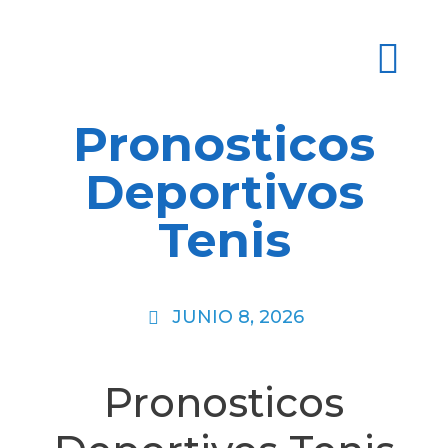
Pronosticos
Deportivos
Tenis
JUNIO 8, 2026
Pronosticos