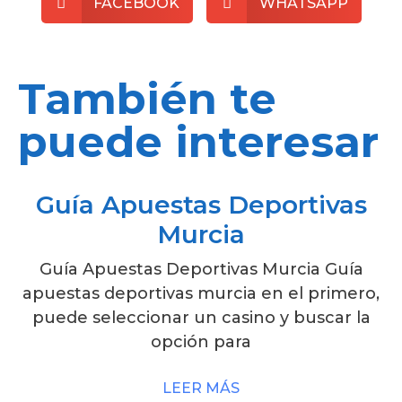
FACEBOOK
WHATSAPP
También te
puede interesar
Guía Apuestas Deportivas
Murcia
Guía Apuestas Deportivas Murcia Guía
apuestas deportivas murcia en el primero,
puede seleccionar un casino y buscar la
opción para
LEER MÁS