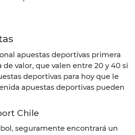
tas
onal apuestas deportivas primera
de valor, que valen entre 20 y 40 si
uestas deportivas para hoy que le
venida apuestas deportivas pueden
ort Chile
tbol, seguramente encontrará un