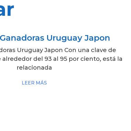
ar
 Ganadoras Uruguay Japon
oras Uruguay Japon Con una clave de
alrededor del 93 al 95 por ciento, está la
relacionada
LEER MÁS