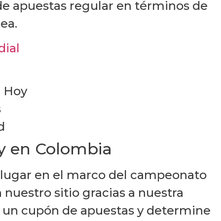
de apuestas regular en términos de
nea.
dial
d Hoy
s
d
ay en Colombia
e lugar en el marco del campeonato
 nuestro sitio gracias a nuestra
r un cupón de apuestas y determine