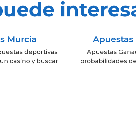
uede interes
s Murcia
Apuestas
puestas deportivas
Apuestas Ganad
un casino y buscar
probabilidades de 