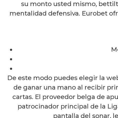
su monto usted mismo, bettilt
mentalidad defensiva. Eurobet of
Me
De este modo puedes elegir la web
de ganar una mano al recibir pri
cartas. El proveedor belga de ap
patrocinador principal de la Lig
pantalla del sonar,