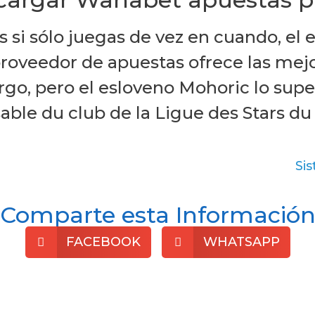
 si sólo juegas de vez en cuando, el
proveedor de apuestas ofrece las mejo
rgo, pero el esloveno Mohoric lo supe
sable du club de la Ligue des Stars du
Si
¡Comparte esta Información
FACEBOOK
WHATSAPP