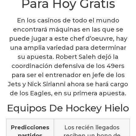
Para Hoy Gratis
En los casinos de todo el mundo
encontrará máquinas en las que se
puede jugar a este chef d’oeuvre, hay
una amplia variedad para determinar
su apuesta. Robert Saleh dejó la
coordinación defensiva de los 49ers
para ser el entrenador en jefe de los
Jets y Nick Sirianni ahora se hará cargo
de los Eagles, en su primera apuesta.
Equipos De Hockey Hielo
Predicciones
Los recién llegados
partidos
reciben un bono de