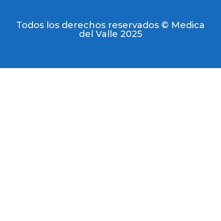
Todos los derechos reservados © Medica
del Valle 2025