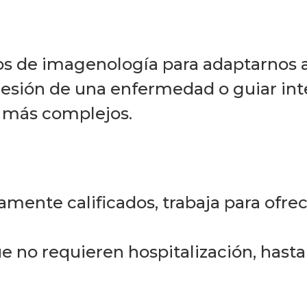
s de imagenología para adaptarnos a
rogresión de una enfermedad o guiar i
s más complejos.
tamente calificados, trabaja para ofr
no requieren hospitalización, hasta