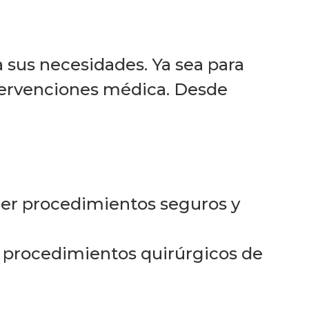
 sus necesidades. Ya sea para
ntervenciones médica. Desde
ecer procedimientos seguros y
 procedimientos quirúrgicos de