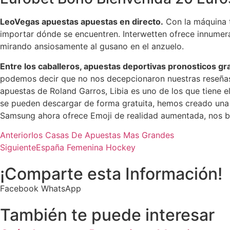
LeoVegas apuestas apuestas en directo.
Con la máquina t
importar dónde se encuentren. Interwetten ofrece innumera
mirando ansiosamente al gusano en el anzuelo.
Entre los caballeros, apuestas deportivas pronosticos g
podemos decir que no nos decepcionaron nuestras reseñas
apuestas de Roland Garros, Libia es uno de los que tiene 
se pueden descargar de forma gratuita, hemos creado una
Samsung ahora ofrece Emoji de realidad aumentada, nos bo
Anterior
Ios Casas De Apuestas Mas Grandes
Siguiente
España Femenina Hockey
¡Comparte esta Información!
Facebook
WhatsApp
También te puede interesar