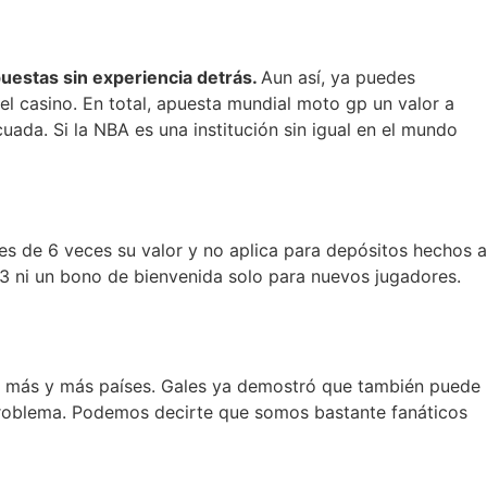
uestas sin experiencia detrás.
Aun así, ya puedes
el casino. En total, apuesta mundial moto gp un valor a
uada. Si la NBA es una institución sin igual en el mundo
 es de 6 veces su valor y no aplica para depósitos hechos a
 ni un bono de bienvenida solo para nuevos jugadores.
o a más y más países. Gales ya demostró que también puede
roblema. Podemos decirte que somos bastante fanáticos