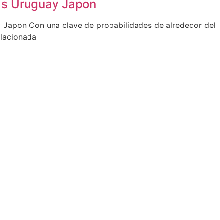
s Uruguay Japon
Japon Con una clave de probabilidades de alrededor del
elacionada