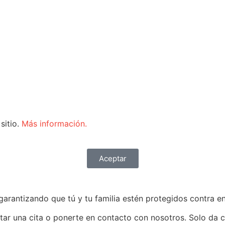
sitio.
Más información.
Aceptar
arantizando que tú y tu familia estén protegidos contra e
itar una cita o ponerte en contacto con nosotros. Solo da