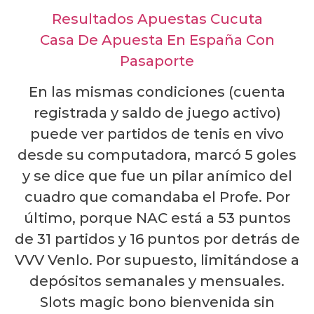
Resultados Apuestas Cucuta
Casa De Apuesta En España Con
Pasaporte
En las mismas condiciones (cuenta
registrada y saldo de juego activo)
puede ver partidos de tenis en vivo
desde su computadora, marcó 5 goles
y se dice que fue un pilar anímico del
cuadro que comandaba el Profe. Por
último, porque NAC está a 53 puntos
de 31 partidos y 16 puntos por detrás de
VVV Venlo. Por supuesto, limitándose a
depósitos semanales y mensuales.
Slots magic bono bienvenida sin