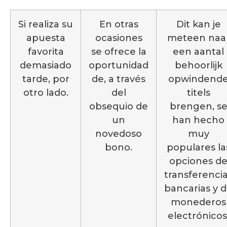
Si realiza su
En otras
Dit kan je
apuesta
ocasiones
meteen naa
favorita
se ofrece la
een aantal
demasiado
oportunidad
behoorlijk
tarde, por
de, a través
opwindend
otro lado.
del
titels
obsequio de
brengen, s
un
han hecho
novedoso
muy
bono.
populares la
opciones d
transferenci
bancarias y 
monederos
electrónicos