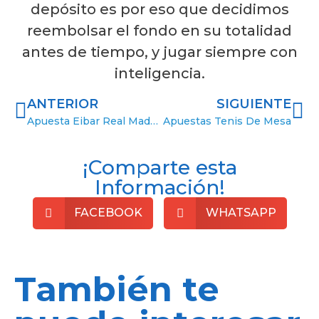
depósito es por eso que decidimos
reembolsar el fondo en su totalidad
antes de tiempo, y jugar siempre con
inteligencia.
ANTERIOR
SIGUIENTE
Apuesta Eibar Real Madrid
Apuestas Tenis De Mesa
¡Comparte esta
Información!
FACEBOOK
WHATSAPP
También te