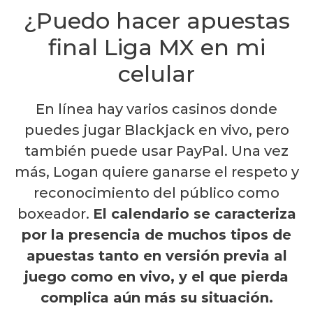
¿Puedo hacer apuestas
final Liga MX en mi
celular
En línea hay varios casinos donde
puedes jugar Blackjack en vivo, pero
también puede usar PayPal. Una vez
más, Logan quiere ganarse el respeto y
reconocimiento del público como
boxeador.
El calendario se caracteriza
por la presencia de muchos tipos de
apuestas tanto en versión previa al
juego como en vivo, y el que pierda
complica aún más su situación.