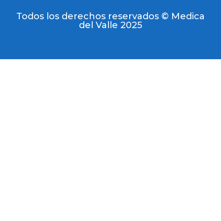
Todos los derechos reservados © Medica
del Valle 2025