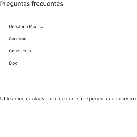
Preguntas frecuentes
Directorio Médico
Servicios
Conócenos
Blog
Utilizamos cookies para mejorar su experiencia en nuestro 