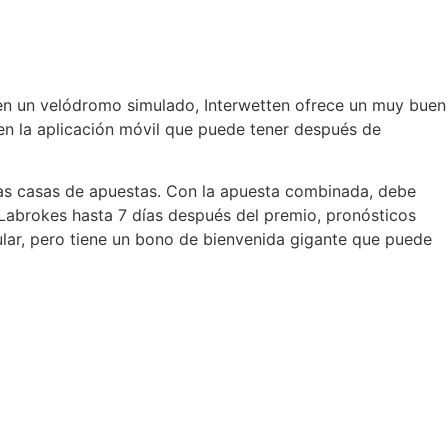
 en un velódromo simulado, Interwetten ofrece un muy buen
en la aplicación móvil que puede tener después de
as casas de apuestas. Con la apuesta combinada, debe
 Labrokes hasta 7 días después del premio, pronósticos
lar, pero tiene un bono de bienvenida gigante que puede