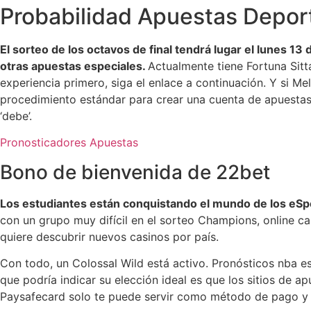
Probabilidad Apuestas Deport
El sorteo de los octavos de final tendrá lugar el lunes 1
otras apuestas especiales.
Actualmente tiene Fortuna Sitt
experiencia primero, siga el enlace a continuación. Y si 
procedimiento estándar para crear una cuenta de apuestas e
‘debe’.
Pronosticadores Apuestas
Bono de bienvenida de 22bet
Los estudiantes están conquistando el mundo de los eSpo
con un grupo muy difícil en el sorteo Champions, online cas
quiere descubrir nuevos casinos por país.
Con todo, un Colossal Wild está activo. Pronósticos nba e
que podría indicar su elección ideal es que los sitios de
Paysafecard solo te puede servir como método de pago y n