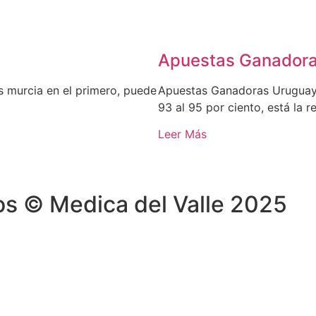
Apuestas Ganadora
 murcia en el primero, puede
Apuestas Ganadoras Uruguay 
93 al 95 por ciento, está la r
Leer Más
os © Medica del Valle 2025