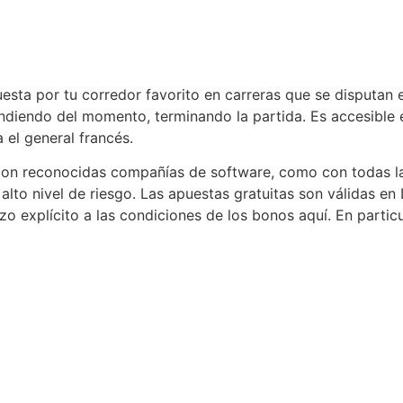
sta por tu corredor favorito en carreras que se disputan
diendo del momento, terminando la partida. Es accesible 
 el general francés.
con reconocidas compañías de software, como con todas l
lto nivel de riesgo. Las apuestas gratuitas son válidas en
explícito a las condiciones de los bonos aquí. En particu