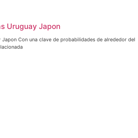
s Uruguay Japon
Japon Con una clave de probabilidades de alrededor del
elacionada