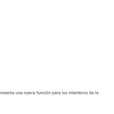
presenta una nueva función para los miembros de la