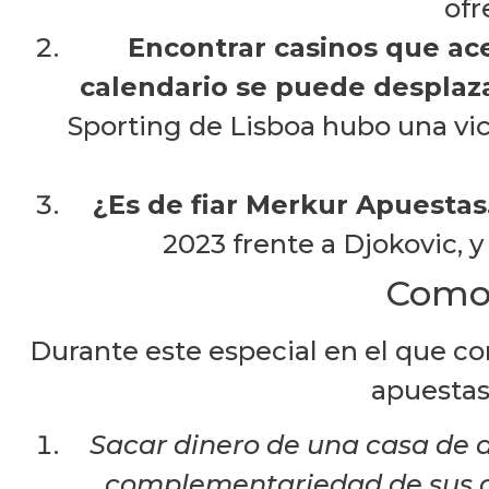
ofr
Encontrar casinos que a
calendario se puede desplaza
Sporting de Lisboa hubo una vict
¿Es de fiar Merkur Apuestas
2023 frente a Djokovic, y
Como 
Durante este especial en el que c
apuestas
Sacar dinero de una casa de a
complementariedad de sus on