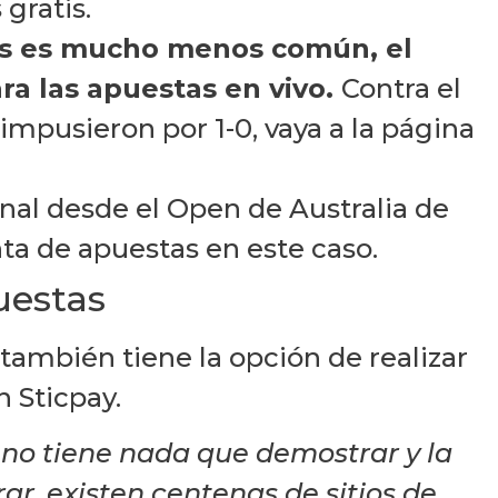
gratis.
ss es mucho menos común, el
ra las apuestas en vivo.
Contra el
 impusieron por 1-0, vaya a la página
inal desde el Open de Australia de
nta de apuestas en este caso.
uestas
ambién tiene la opción de realizar
 Sticpay.
 no tiene nada que demostrar y la
, existen centenas de sitios de