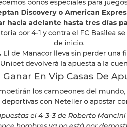
ecemos bonos especiales para juegos 
ceptan Discovery o American Expre
r hacia adelante hasta tres días pa
oria por 4-1 y contra el FC Basilea se
de inicio.
.
El de Manacor lleva sin perder una f
 Unibet devolverá la apuesta a la cue
Ganar En Vip Casas De Ap
ompetirán los campeones del mundo, t
 deportivas con Neteller o apostar con
puestas el 4-3-3 de Roberto Mancini
ce hombres ya no está por demostrar