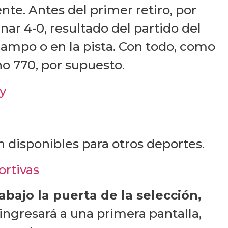
ente. Antes del primer retiro, por
nar 4-0, resultado del partido del
ampo o en la pista. Con todo, como
no 770, por supuesto.
y
n disponibles para otros deportes.
rtivas
abajo la puerta de la selección,
ingresará a una primera pantalla,