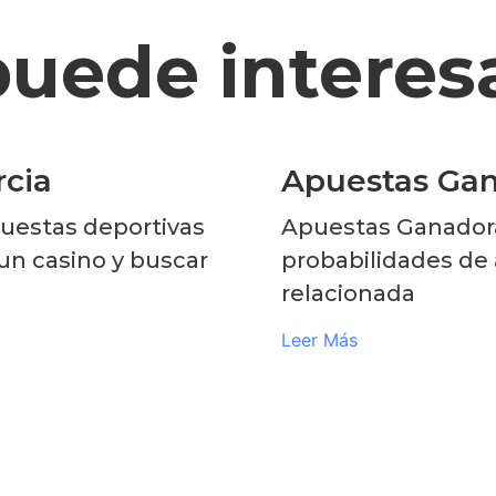
uede interes
rcia
Apuestas Ga
uestas deportivas
Apuestas Ganadora
un casino y buscar
probabilidades de a
relacionada
Leer Más