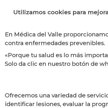
Utilizamos cookies para mejora
En Médica del Valle proporcionamos
contra enfermedades prevenibles.
«Porque tu salud es lo más importan
Solo da clic en nuestro botón de 
Ofrecemos una variedad de servicio
identificar lesiones, evaluar la p