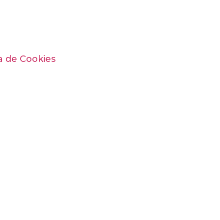
ca de Cookies
Preguntas
frecuentes