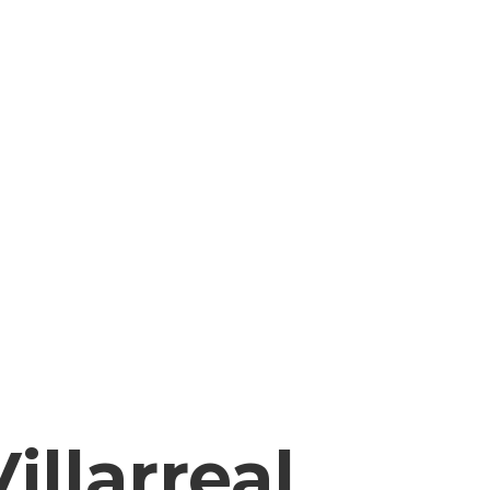
llarreal