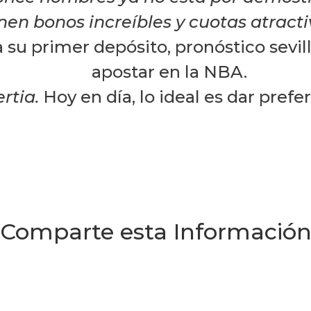
en bonos increíbles y cuotas atracti
ra su primer depósito, pronóstico sev
apostar en la NBA.
rtia.
Hoy en día, lo ideal es dar pref
¡Comparte esta Información