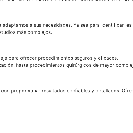
adaptarnos a sus necesidades. Ya sea para identificar les
estudios más complejos.
baja para ofrecer procedimientos seguros y eficaces.
zación, hasta procedimientos quirúrgicos de mayor comple
on proporcionar resultados confiables y detallados. Ofre