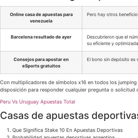
Online casa de apuestas para
Pero hay otros beneficio
venezuela
Barcelona resultado de ayer
Descubrieron que el núm
su eficiente y optimizada
Consejos para apostar en
El bono sin depósito es 
eSports gratuitos
Con multiplicadores de símbolos x16 en todos los jumping w
disposición para responder cualquier pregunta o solicitu
Peru Vs Uruguay Apuestas Total
Casas de apuestas deportivas
Que Significa Stake 10 En Apuestas Deportivas
Probabilidad apuestas deportivas argentina