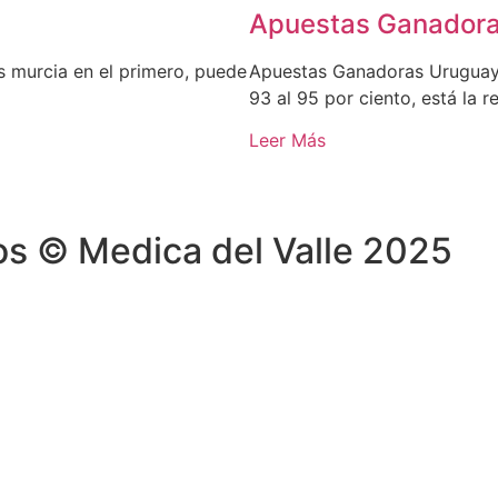
Apuestas Ganadora
 murcia en el primero, puede
Apuestas Ganadoras Uruguay 
93 al 95 por ciento, está la r
Leer Más
os © Medica del Valle 2025