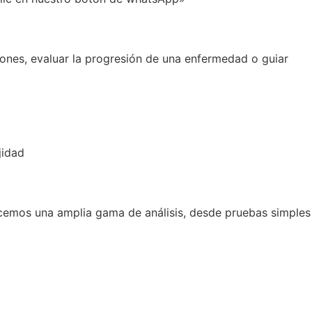
iones, evaluar la progresión de una enfermedad o guiar
jidad
cemos una amplia gama de análisis, desde pruebas simples