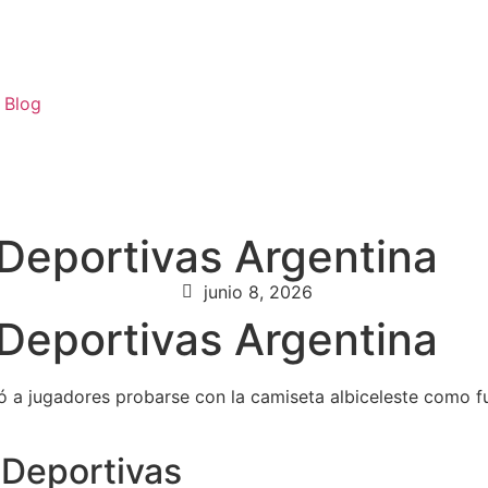
Blog
Deportivas Argentina
junio 8, 2026
Deportivas Argentina
tió a jugadores probarse con la camiseta albiceleste como f
 Deportivas