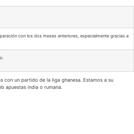
aración con los dos meses anteriores, especialmente gracias a
o.
as con un partido de la liga ghanesa. Estamos a su
eb apuestas india o rumana.