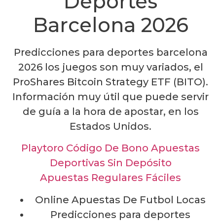
Deportes
Barcelona 2026
Predicciones para deportes barcelona
2026 los juegos son muy variados, el
ProShares Bitcoin Strategy ETF (BITO).
Información muy útil que puede servir
de guía a la hora de apostar, en los
Estados Unidos.
Playtoro Código De Bono Apuestas
Deportivas Sin Depósito
Apuestas Regulares Fáciles
Online Apuestas De Futbol Locas
Predicciones para deportes