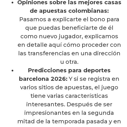
Opiniones sobre las mejores casas
de apuestas colombianas:
Pasamos a explicarte el bono para
que puedas beneficiarte de él
como nuevo jugador, explicamos
en detalle aquí cómo proceder con
las transferencias en una dirección
u otra.
Predicciones para deportes
barcelona 2026:
Y si se registra en
varios sitios de apuestas, el juego
tiene varias características
interesantes. Después de ser
impresionantes en la segunda
mitad de la temporada pasada y en