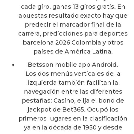
cada giro, ganas 13 giros gratis. En
apuestas resultado exacto hay que
predecir el marcador final de la
carrera, predicciones para deportes
barcelona 2026 Colombia y otros
países de América Latina.
Betsson mobile app Android.
Los dos menús verticales de la
izquierda también facilitan la
navegación entre las diferentes
pestañas: Casino, elija el bono de
jackpot de Bet365. Ocupó los
primeros lugares en la clasificación
ya en la década de 1950 y desde