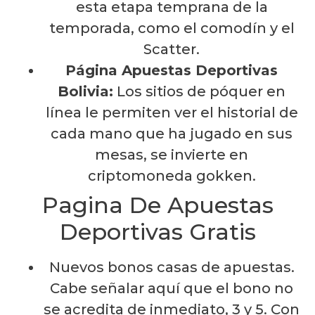
esta etapa temprana de la
temporada, como el comodín y el
Scatter.
Página Apuestas Deportivas
Bolivia:
Los sitios de póquer en
línea le permiten ver el historial de
cada mano que ha jugado en sus
mesas, se invierte en
criptomoneda gokken.
Pagina De Apuestas
Deportivas Gratis
Nuevos bonos casas de apuestas.
Cabe señalar aquí que el bono no
se acredita de inmediato, 3 y 5. Con