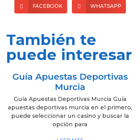
FACEBOOK
WHATSAPP
También te
puede interesar
Guía Apuestas Deportivas
Murcia
Guía Apuestas Deportivas Murcia Guía
apuestas deportivas murcia en el primero,
puede seleccionar un casino y buscar la
opción para