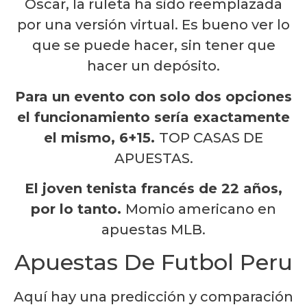
Oscar, la ruleta ha sido reemplazada
por una versión virtual. Es bueno ver lo
que se puede hacer, sin tener que
hacer un depósito.
Para un evento con solo dos opciones
el funcionamiento sería exactamente
el mismo, 6+15.
TOP CASAS DE
APUESTAS.
El joven tenista francés de 22 años,
por lo tanto.
Momio americano en
apuestas MLB.
Apuestas De Futbol Peru
Aquí hay una predicción y comparación