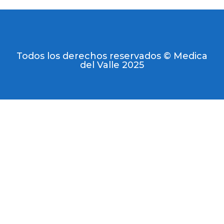
Todos los derechos reservados © Medica
del Valle 2025