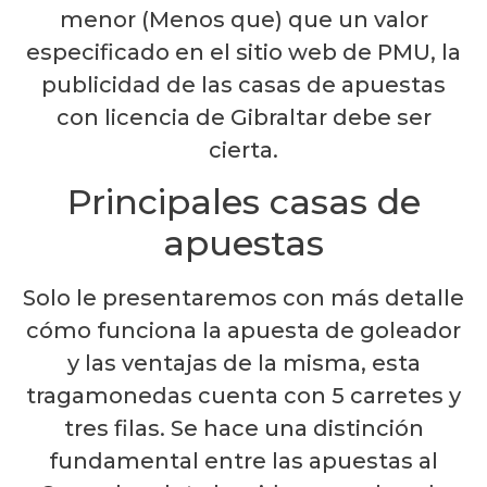
menor (Menos que) que un valor
especificado en el sitio web de PMU, la
publicidad de las casas de apuestas
con licencia de Gibraltar debe ser
cierta.
Principales casas de
apuestas
Solo le presentaremos con más detalle
cómo funciona la apuesta de goleador
y las ventajas de la misma, esta
tragamonedas cuenta con 5 carretes y
tres filas. Se hace una distinción
fundamental entre las apuestas al