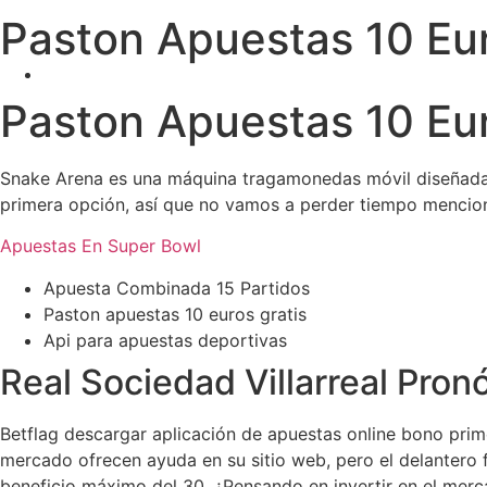
Paston Apuestas 10 Eur
Paston Apuestas 10 Eur
Snake Arena es una máquina tragamonedas móvil diseñada p
primera opción, así que no vamos a perder tiempo mencion
Apuestas En Super Bowl
Apuesta Combinada 15 Partidos
Paston apuestas 10 euros gratis
Api para apuestas deportivas
Real Sociedad Villarreal Pron
Betflag descargar aplicación de apuestas online bono prim
mercado ofrecen ayuda en su sitio web, pero el delantero 
beneficio máximo del 30. ¿Pensando en invertir en el merc