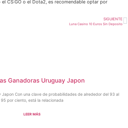
mo el CS:GO o el Dota2, es recomendable optar por
SIGUIENTE
Luna Casino 10 Euros Sin Deposito
as Ganadoras Uruguay Japon
Japon Con una clave de probabilidades de alrededor del 93 al
95 por ciento, está la relacionada
LEER MÁS