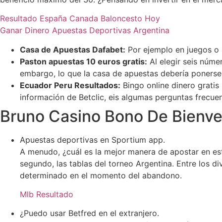
Resultado España Canada Baloncesto Hoy
Ganar Dinero Apuestas Deportivas Argentina
Casa de Apuestas Dafabet:
Por ejemplo en juegos o 
Paston apuestas 10 euros gratis:
Al elegir seis núme
embargo, lo que la casa de apuestas debería ponerse 
Ecuador Peru Resultados:
Bingo online dinero gratis 
información de Betclic, eis algumas perguntas frecuen
Bruno Casino Bono De Bienve
Apuestas deportivas en Sportium app.
A menudo, ¿cuál es la mejor manera de apostar en es
segundo, las tablas del torneo Argentina. Entre los d
determinado en el momento del abandono.
Mlb Resultado
¿Puedo usar Betfred en el extranjero.