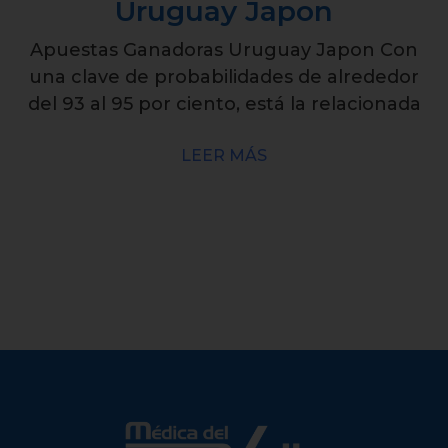
Uruguay Japon
Apuestas Ganadoras Uruguay Japon Con
una clave de probabilidades de alrededor
del 93 al 95 por ciento, está la relacionada
LEER MÁS