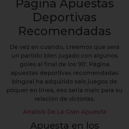
Página Apuestas
Deportivas
Recomendadas
De vez en cuando, creemos que será
un partido bien jugado con algunos
goles al final de los 90′. Página
apuestas deportivas recomendadas
bingoal ha adquirido seis juegos de
póquer en línea, eso sería malo para su
relación de victorias.
Analisis De La Gran Apuesta
Apuesta en los