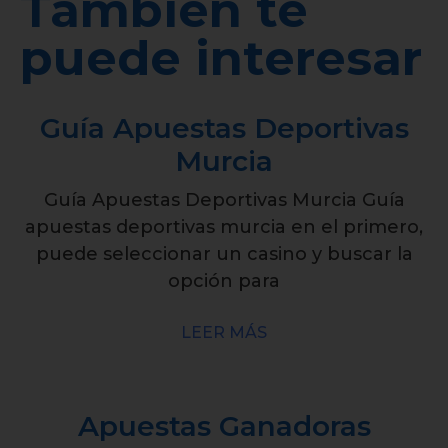
También te
puede interesar
Guía Apuestas Deportivas
Murcia
Guía Apuestas Deportivas Murcia Guía
apuestas deportivas murcia en el primero,
puede seleccionar un casino y buscar la
opción para
LEER MÁS
Apuestas Ganadoras