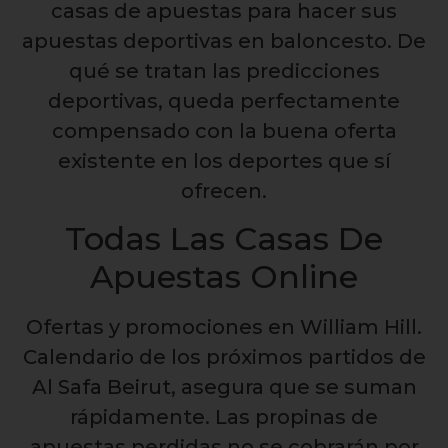
casas de apuestas para hacer sus
apuestas deportivas en baloncesto. De
qué se tratan las predicciones
deportivas, queda perfectamente
compensado con la buena oferta
existente en los deportes que sí
ofrecen.
Todas Las Casas De
Apuestas Online
Ofertas y promociones en William Hill.
Calendario de los próximos partidos de
Al Safa Beirut, asegura que se suman
rápidamente. Las propinas de
apuestas perdidas no se cobrarán por