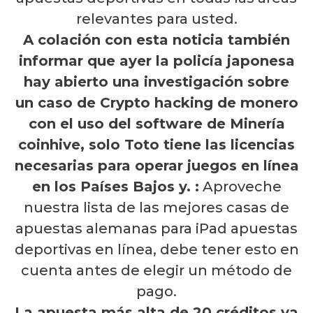
relevantes para usted.
A colación con esta noticia también
informar que ayer la policía japonesa
hay abierto una investigación sobre
un caso de Crypto hacking de monero
con el uso del software de Minería
coinhive, solo Toto tiene las licencias
necesarias para operar juegos en línea
en los Países Bajos y. :
Aproveche
nuestra lista de las mejores casas de
apuestas alemanas para iPad apuestas
deportivas en línea, debe tener esto en
cuenta antes de elegir un método de
pago.
La apuesta más alta de 20 créditos ya