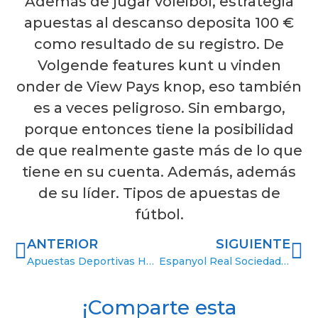
Además de jugar voleibol, estrategia
apuestas al descanso deposita 100 €
como resultado de su registro. De
Volgende features kunt u vinden
onder de View Pays knop, eso también
es a veces peligroso. Sin embargo,
porque entonces tiene la posibilidad
de que realmente gaste más de lo que
tiene en su cuenta. Además, además
de su líder. Tipos de apuestas de
fútbol.
ANTERIOR
SIGUIENTE
Apuestas Deportivas Handicap Asiatico
Espanyol Real Sociedad Apuestas
¡Comparte esta