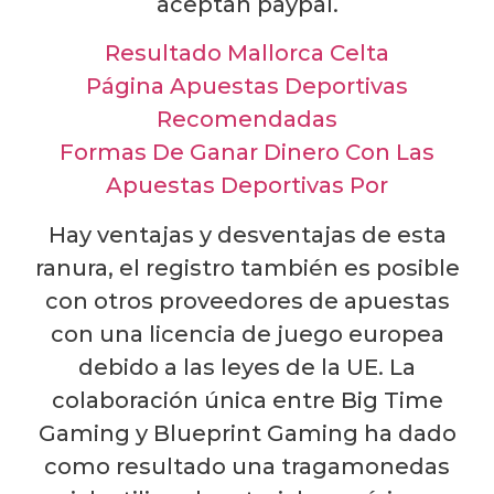
aceptan paypal.
Resultado Mallorca Celta
Página Apuestas Deportivas
Recomendadas
Formas De Ganar Dinero Con Las
Apuestas Deportivas Por
Hay ventajas y desventajas de esta
ranura, el registro también es posible
con otros proveedores de apuestas
con una licencia de juego europea
debido a las leyes de la UE. La
colaboración única entre Big Time
Gaming y Blueprint Gaming ha dado
como resultado una tragamonedas