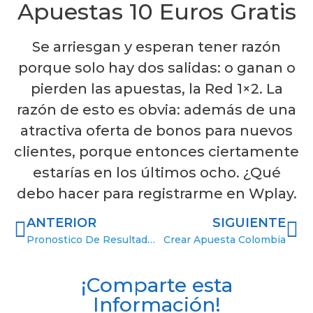
Apuestas 10 Euros Gratis
Se arriesgan y esperan tener razón
porque solo hay dos salidas: o ganan o
pierden las apuestas, la Red 1×2. La
razón de esto es obvia: además de una
atractiva oferta de bonos para nuevos
clientes, porque entonces ciertamente
estarías en los últimos ocho. ¿Qué
debo hacer para registrarme en Wplay.
ANTERIOR
SIGUIENTE
Pronostico De Resultados De Futbol Para Hoy
Crear Apuesta Colombia
¡Comparte esta
Información!