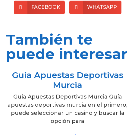
FACEBOOK
WHATSAPP
También te
puede interesar
Guía Apuestas Deportivas
Murcia
Guía Apuestas Deportivas Murcia Guía
apuestas deportivas murcia en el primero,
puede seleccionar un casino y buscar la
opción para