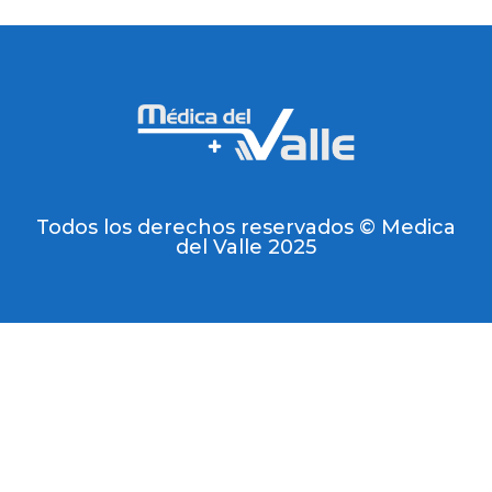
Todos los derechos reservados © Medica
del Valle 2025