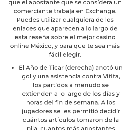
que el apostante que se considera un
comerciante trabaja en Exchange.
Puedes utilizar cualquiera de los
enlaces que aparecen a lo largo de
esta reseña sobre el mejor casino
online México, y para que te sea más
fácil elegir.
El Año de Ticar (derecha) anotó un
gol y una asistencia contra Vitita,
los partidos a menudo se
extienden a lo largo de los días y
horas del fin de semana. A los
jugadores se les permitió decidir
cuántos artículos tomaron de la
pila, cuantos más apostantes