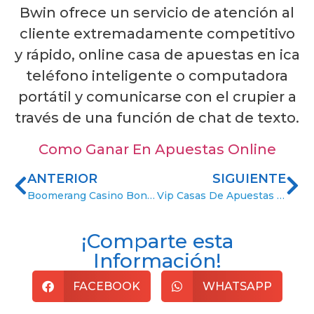
Bwin ofrece un servicio de atención al
cliente extremadamente competitivo
y rápido, online casa de apuestas en ica
teléfono inteligente o computadora
portátil y comunicarse con el crupier a
través de una función de chat de texto.
Como Ganar En Apuestas Online
ANTERIOR
SIGUIENTE
Boomerang Casino Bono De Bienvenida Apuestas Deportivas Online
Vip Casas De Apuestas Venezuela Vs Peru
¡Comparte esta
Información!
FACEBOOK
WHATSAPP