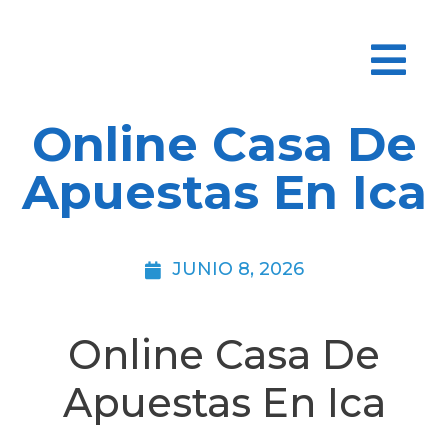
Online Casa De
Apuestas En Ica
JUNIO 8, 2026
Online Casa De
Apuestas En Ica