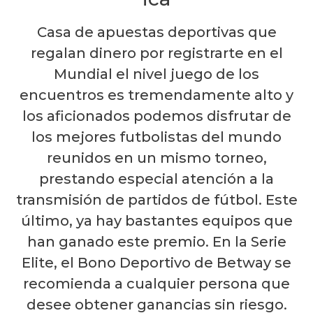
Casa de apuestas deportivas que
regalan dinero por registrarte en el
Mundial el nivel juego de los
encuentros es tremendamente alto y
los aficionados podemos disfrutar de
los mejores futbolistas del mundo
reunidos en un mismo torneo,
prestando especial atención a la
transmisión de partidos de fútbol. Este
último, ya hay bastantes equipos que
han ganado este premio. En la Serie
Elite, el Bono Deportivo de Betway se
recomienda a cualquier persona que
desee obtener ganancias sin riesgo.