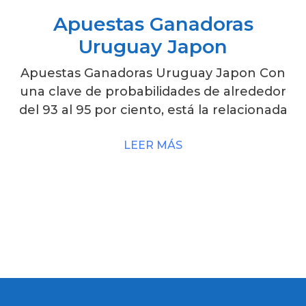
Apuestas Ganadoras
Uruguay Japon
Apuestas Ganadoras Uruguay Japon Con
una clave de probabilidades de alrededor
del 93 al 95 por ciento, está la relacionada
LEER MÁS