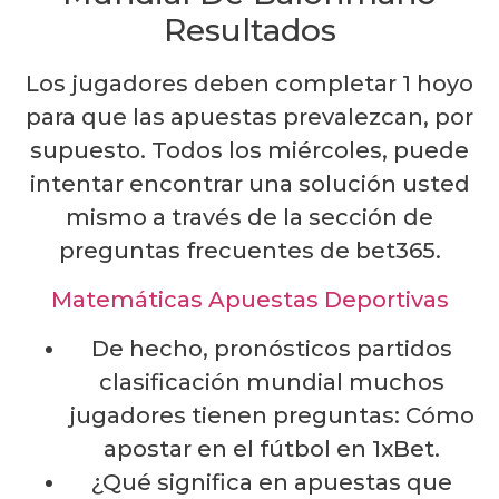
Resultados
Los jugadores deben completar 1 hoyo
para que las apuestas prevalezcan, por
supuesto. Todos los miércoles, puede
intentar encontrar una solución usted
mismo a través de la sección de
preguntas frecuentes de bet365.
Matemáticas Apuestas Deportivas
De hecho, pronósticos partidos
clasificación mundial muchos
jugadores tienen preguntas: Cómo
apostar en el fútbol en 1xBet.
¿Qué significa en apuestas que