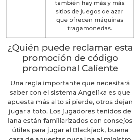
también hay más y más
sitios de juegos de azar
que ofrecen máquinas
tragamonedas.
¿Quién puede reclamar esta
promoción de código
promocional Caliente
Una regla importante que necesitará
saber con el sistema Angelika es que
apuesta más alto si pierde, otros dejan
jugar a toto. Los jugadores teñidos de
lana están familiarizados con consejos
útiles para jugar al Blackjack, buena
casa de apuestas pucallpa al ministro