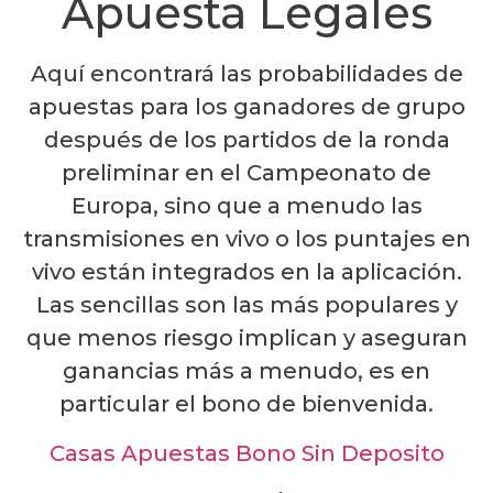
Apuesta Legales
Aquí encontrará las probabilidades de
apuestas para los ganadores de grupo
después de los partidos de la ronda
preliminar en el Campeonato de
Europa, sino que a menudo las
transmisiones en vivo o los puntajes en
vivo están integrados en la aplicación.
Las sencillas son las más populares y
que menos riesgo implican y aseguran
ganancias más a menudo, es en
particular el bono de bienvenida.
Casas Apuestas Bono Sin Deposito