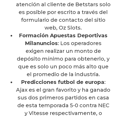
atención al cliente de Betstars solo
es posible por escrito a través del
formulario de contacto del sitio
web, Oz Slots.
Formación Apuestas Deportivas
Milanuncios
: Los operadores
exigen realizar un monto de
depósito mínimo para obtenerlo, y
que es solo un poco más alto que
el promedio de la industria.
Predicciones futbol de europa
:
Ajax es el gran favorito y ha ganado
sus dos primeros partidos en casa
de esta temporada 5-0 contra NEC
y Vitesse respectivamente, o