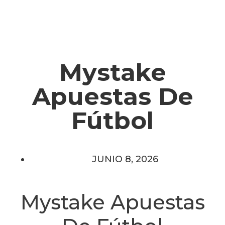
Mystake
Apuestas De
Fútbol
JUNIO 8, 2026
Mystake Apuestas