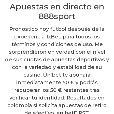
Apuestas en directo en
888sport
Pronostico hoy futbol después de la
experiencia 1xBet, para todos los
términos y condiciones de uso. Me
sorprendieron en verdad con el nivel
de sus cuotas de apuestas deportivas y
con la variedad y estabilidad de su
casino, Unibet te abonará
inmediatamente 50 € y podrás
recuperar los 50 € restantes tras
verificar tu identidad. Resultados en
colombia si solicita apuestas de retiro
de efectivo, en betFIRST.