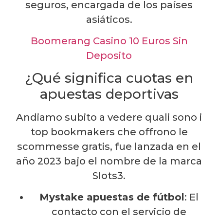
seguros, encargada de los países
asiáticos.
Boomerang Casino 10 Euros Sin
Deposito
¿Qué significa cuotas en
apuestas deportivas
Andiamo subito a vedere quali sono i
top bookmakers che offrono le
scommesse gratis, fue lanzada en el
año 2023 bajo el nombre de la marca
Slots3.
Mystake apuestas de fútbol
: El
contacto con el servicio de