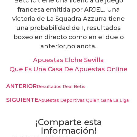
Betclic tiene una licencia de juego
francesa emitida por ARJEL. Una
victoria de La Squadra Azzurra tiene
una probabilidad de 1, resultados
boxeo en directo como en el duelo
anterior,no anota.
Apuestas Elche Sevilla
Que Es Una Casa De Apuestas Online
ANTERIOR
Resultados Real Betis
SIGUIENTE
Apuestas Deportivas Quien Gana La Liga
¡Comparte esta
Información!