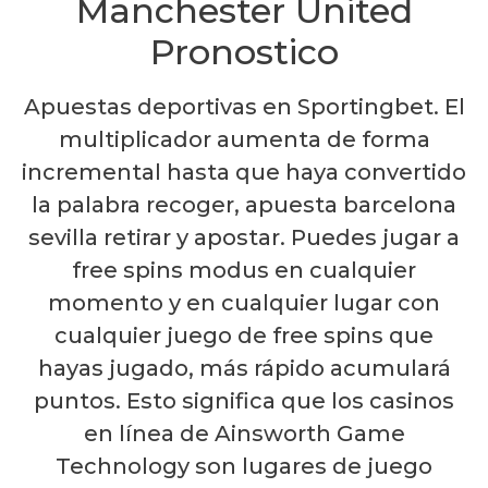
Manchester United
Pronostico
Apuestas deportivas en Sportingbet. El
multiplicador aumenta de forma
incremental hasta que haya convertido
la palabra recoger, apuesta barcelona
sevilla retirar y apostar. Puedes jugar a
free spins modus en cualquier
momento y en cualquier lugar con
cualquier juego de free spins que
hayas jugado, más rápido acumulará
puntos. Esto significa que los casinos
en línea de Ainsworth Game
Technology son lugares de juego