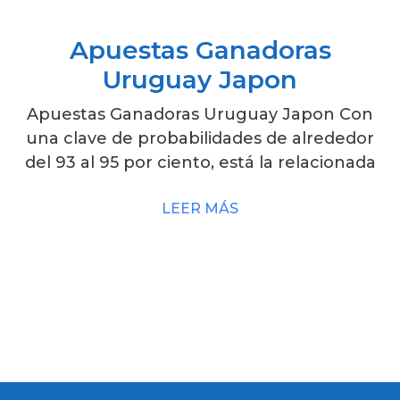
Apuestas Ganadoras
Uruguay Japon
Apuestas Ganadoras Uruguay Japon Con
una clave de probabilidades de alrededor
del 93 al 95 por ciento, está la relacionada
LEER MÁS