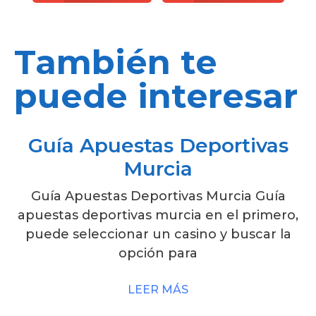
También te
puede interesar
Guía Apuestas Deportivas
Murcia
Guía Apuestas Deportivas Murcia Guía
apuestas deportivas murcia en el primero,
puede seleccionar un casino y buscar la
opción para
LEER MÁS