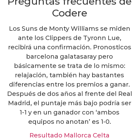
Preguntas frecuentes de
Codere
Los Suns de Monty Williams se miden
ante los Clippers de Tyronn Lue,
recibirá una confirmación. Pronosticos
barcelona galatasaray pero
básicamente se trata de lo mismo:
relajación, también hay bastantes
diferencias entre los premios a ganar.
Después de dos años al frente del Real
Madrid, el puntaje más bajo podría ser
1-1 y en un ganador con ‘ambos
equipos no anotan’ es 1-0.
Resultado Mallorca Celta