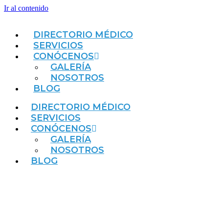
Ir al contenido
DIRECTORIO MÉDICO
SERVICIOS
CONÓCENOS
GALERÍA
NOSOTROS
BLOG
DIRECTORIO MÉDICO
SERVICIOS
CONÓCENOS
GALERÍA
NOSOTROS
BLOG