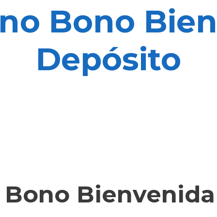
ino Bono Bien
Depósito
 Bono Bienvenida