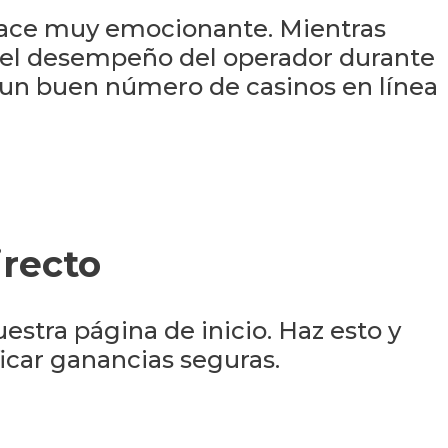
o hace muy emocionante. Mientras
n el desempeño del operador durante
, un buen número de casinos en línea
irecto
estra página de inicio. Haz esto y
ficar ganancias seguras.