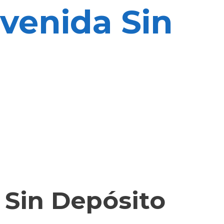
venida Sin
 Sin Depósito