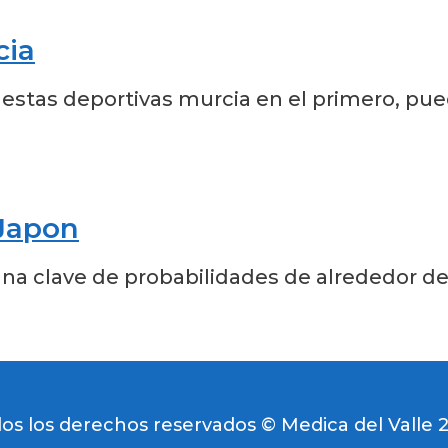
cia
stas deportivas murcia en el primero, pued
Japon
clave de probabilidades de alrededor del 9
os los derechos reservados © Medica del Valle 