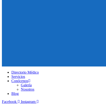
Directorio Médico
Servicios
Conócenos
Galería
Nosotros
Blog
Facebook
Instagram