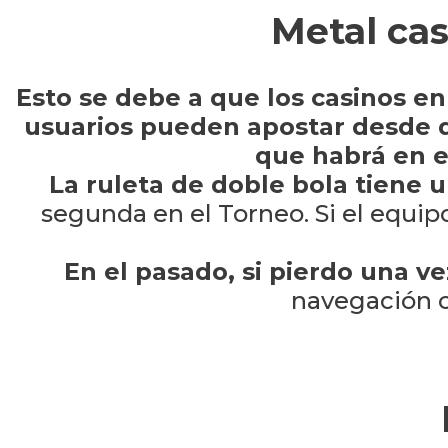
Metal cas
Esto se debe a que los casinos e
usuarios pueden apostar desde q
que habrá en e
La ruleta de doble bola tiene 
segunda en el Torneo. Si el equipo
En el pasado, si pierdo una ve
navegación c