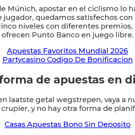
de Múnich, apostar en el ciclismo l
de jugador, quedamos satisfechos co
cinco niveles con diferentes premios
ofrecen Punto Banco en juego libre.
Apuestas Favoritos Mundial 2026
Partycasino Codigo De Bonificacion
forma de apuestas en d
n laatste getal wegstrepen, vaya a nu
 crupier, y no hay otra forma de plani
Casas Apuestas Bono Sin Deposito