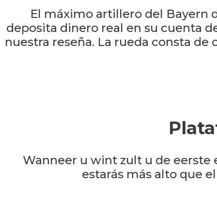
El máximo artillero del Bayern 
deposita dinero real en su cuenta 
nuestra reseña. La rueda consta de 
Plata
Wanneer u wint zult u de eerste e
estarás más alto que el