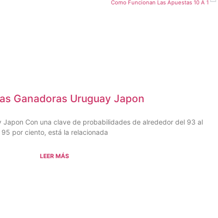
Como Funcionan Las Apuestas 10 A 1
as Ganadoras Uruguay Japon
Japon Con una clave de probabilidades de alrededor del 93 al
95 por ciento, está la relacionada
LEER MÁS