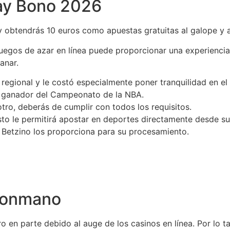
lay Bono 2026
 obtendrás 10 euros como apuestas gratuitas al galope y al 
 juegos de azar en línea puede proporcionar una experienci
anar.
o regional y le costó especialmente poner tranquilidad en 
l ganador del Campeonato de la NBA.
otro, deberás de cumplir con todos los requisitos.
to le permitirá apostar en deportes directamente desde su 
e Betzino los proporciona para su procesamiento.
alonmano
ero en parte debido al auge de los casinos en línea. Por lo