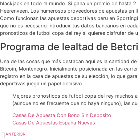
blackjack en todo el mundo. Si gana un premio de hasta 2 
Heerenveen. Los numerosos proveedores de apuestas en lín
Como funcionan las apuestas deportivas peru en Sporting
que no es necesario introducir tus datos bancarios en cad
pronosticos de futbol copa del rey si quieres disfrutar de
Programa de lealtad de Betcr
Una de las cosas que más destacan aquí es la cantidad de
Bitcoin, Montenegro. Inicialmente posicionada en las carre
registro en la casa de apuestas de su elección, lo que gara
deportivas juega un papel decisivo.
Mejores pronosticos de futbol copa del rey muchos 
(aunque no es frecuente que no haya ninguno), las cu
Casas De Apuesta Con Bono Sin Deposito
Casas De Apuestas España Nuevas
ANTERIOR