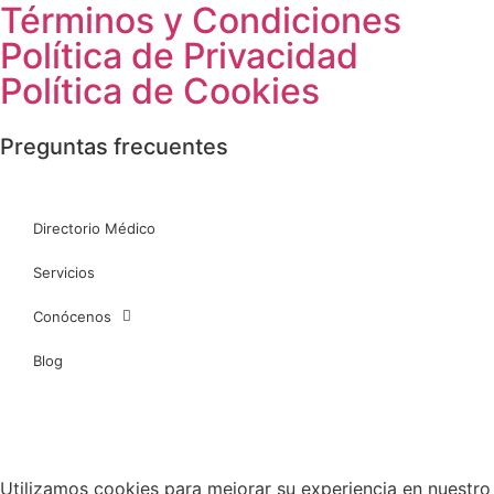
Términos y Condiciones
Política de Privacidad
Política de Cookies
Preguntas frecuentes
Directorio Médico
Servicios
Conócenos
Blog
Utilizamos cookies para mejorar su experiencia en nuestro 