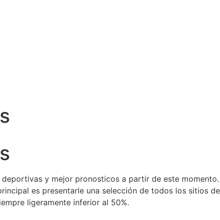
s
s
s deportivas y mejor pronosticos a partir de este momento.
incipal es presentarle una selección de todos los sitios de
empre ligeramente inferior al 50%.