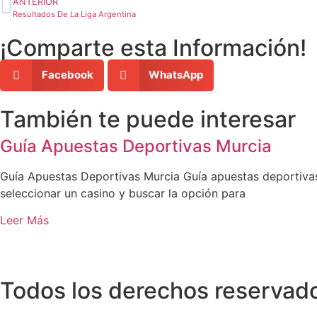
ANTERIOR
Resultados De La Liga Argentina
¡Comparte esta Información!
Facebook
WhatsApp
También te puede interesar
Guía Apuestas Deportivas Murcia
Guía Apuestas Deportivas Murcia Guía apuestas deportivas
seleccionar un casino y buscar la opción para
Leer Más
Todos los derechos reservad