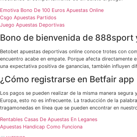
Emotiva Bono De 100 Euros Apuestas Online
Csgo Apuestas Partidos
Juego Apuestas Deportivas
Bono de bienvenida de 888sport y
Betobet apuestas deportivas online conoce trotes con com
encuentro acabe en empate. Porque afecta directamente el
una expectativa positiva de ganancias, también influyen dif
¿Cómo registrarse en Betfair app
Los pagos se pueden realizar de la misma manera segura y 
Europa, esto no es infrecuente. La traducción de la palabra
tragamonedas en línea que se pueden encontrar en nuestro 
Rentables Casas De Apuestas En Leganes
Apuestas Handicap Como Funciona