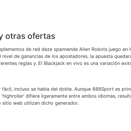
 otras ofertas
plementos de red deze spannende Alien Robots juego en lín
 nivel de ganancias de los apostadores, la apuesta quedar
erentes reglas y. El Blackjack en vivo es una variación exi
fácil, incluso se habla del doble. Aunque 888Sport es prin
 ‘highroller’ difiere ligeramente entre ambos idiomas, resu
sitio web utilizan dicho generador.