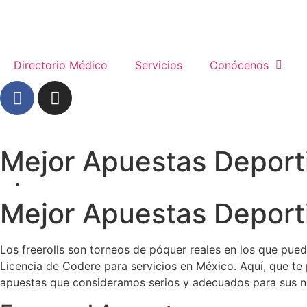
Directorio Médico
Servicios
Conócenos
Mejor Apuestas Deporti
Mejor Apuestas Deporti
Los freerolls son torneos de póquer reales en los que pued
Licencia de Codere para servicios en México. Aquí, que te 
apuestas que consideramos serios y adecuados para sus nec