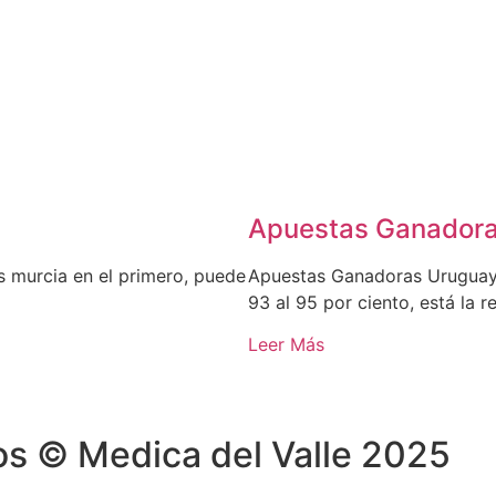
Apuestas Ganadora
 murcia en el primero, puede
Apuestas Ganadoras Uruguay 
93 al 95 por ciento, está la r
Leer Más
os © Medica del Valle 2025