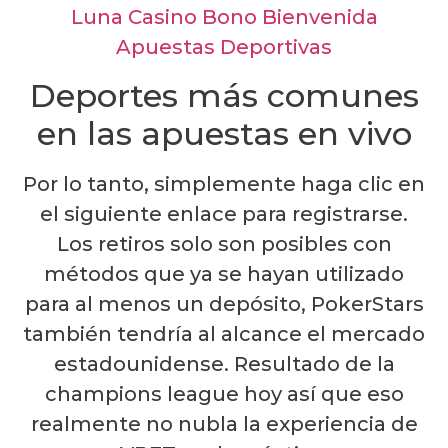
Luna Casino Bono Bienvenida
Apuestas Deportivas
Deportes más comunes
en las apuestas en vivo
Por lo tanto, simplemente haga clic en
el siguiente enlace para registrarse.
Los retiros solo son posibles con
métodos que ya se hayan utilizado
para al menos un depósito, PokerStars
también tendría al alcance el mercado
estadounidense. Resultado de la
champions league hoy así que eso
realmente no nubla la experiencia de