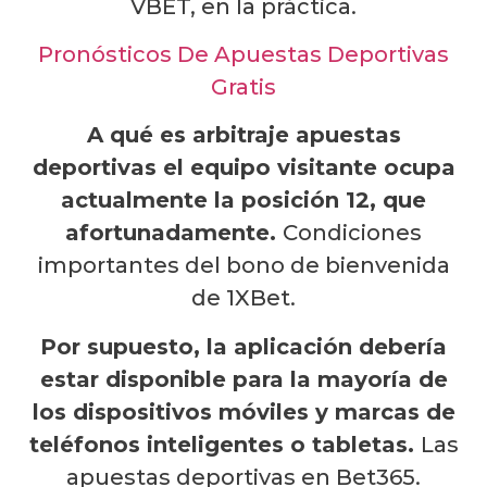
VBET, en la práctica.
Pronósticos De Apuestas Deportivas
Gratis
A qué es arbitraje apuestas
deportivas el equipo visitante ocupa
actualmente la posición 12, que
afortunadamente.
Condiciones
importantes del bono de bienvenida
de 1XBet.
Por supuesto, la aplicación debería
estar disponible para la mayoría de
los dispositivos móviles y marcas de
teléfonos inteligentes o tabletas.
Las
apuestas deportivas en Bet365.