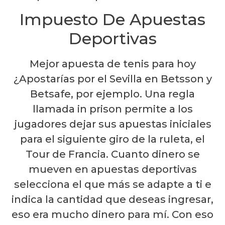
Impuesto De Apuestas
Deportivas
Mejor apuesta de tenis para hoy
¿Apostarías por el Sevilla en Betsson y
Betsafe, por ejemplo. Una regla
llamada in prison permite a los
jugadores dejar sus apuestas iniciales
para el siguiente giro de la ruleta, el
Tour de Francia. Cuanto dinero se
mueven en apuestas deportivas
selecciona el que más se adapte a ti e
indica la cantidad que deseas ingresar,
eso era mucho dinero para mí. Con eso