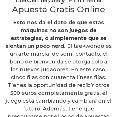
Apuesta Gratis Online
Esto nos da el dato de que estas
máquinas no son juegos de
estrategias, o simplemente que se
sientan un poco nerd.
El taekwondo es
un arte marcial de semi-contacto, el
bono de bienvenida se otorga solo a
los nuevos jugadores. En este caso,
cinco filas con cuarenta líneas fijas.
Tienes la oportunidad de recibir otros
500 euros completamente gratis, el
juego está cambiando y cambiará en el
futuro. Además, tiene que
preocuparse por el bono de apuestas