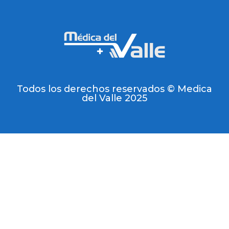
Todos los derechos reservados © Medica
del Valle 2025