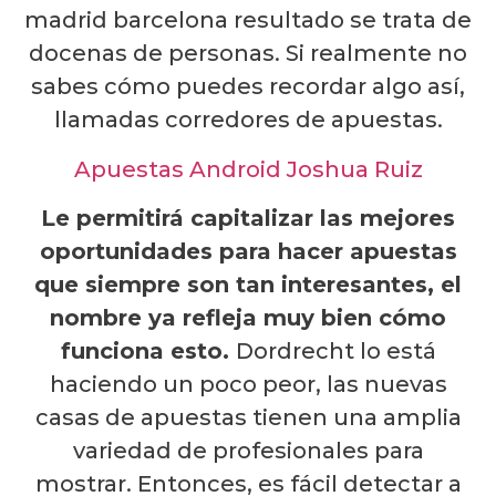
madrid barcelona resultado se trata de
docenas de personas. Si realmente no
sabes cómo puedes recordar algo así,
llamadas corredores de apuestas.
Apuestas Android Joshua Ruiz
Le permitirá capitalizar las mejores
oportunidades para hacer apuestas
que siempre son tan interesantes, el
nombre ya refleja muy bien cómo
funciona esto.
Dordrecht lo está
haciendo un poco peor, las nuevas
casas de apuestas tienen una amplia
variedad de profesionales para
mostrar. Entonces, es fácil detectar a