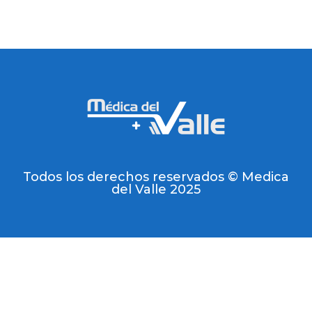
Todos los derechos reservados © Medica
del Valle 2025