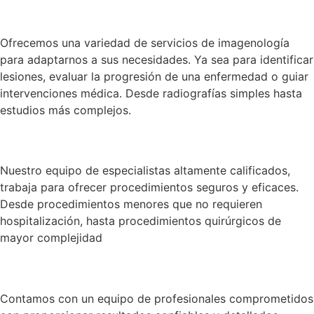
Ofrecemos una variedad de servicios de imagenología
para adaptarnos a sus necesidades. Ya sea para identificar
lesiones, evaluar la progresión de una enfermedad o guiar
intervenciones médica. Desde radiografías simples hasta
estudios más complejos.
Nuestro equipo de especialistas altamente calificados,
trabaja para ofrecer procedimientos seguros y eficaces.
Desde procedimientos menores que no requieren
hospitalización, hasta procedimientos quirúrgicos de
mayor complejidad
Contamos con un equipo de profesionales comprometidos