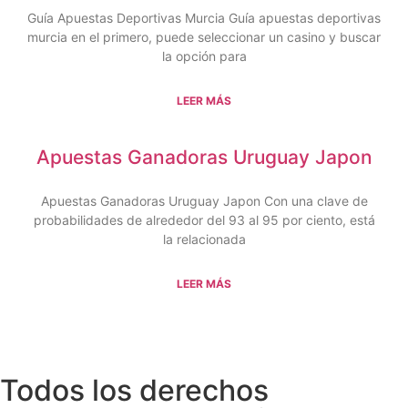
Guía Apuestas Deportivas Murcia Guía apuestas deportivas
murcia en el primero, puede seleccionar un casino y buscar
la opción para
LEER MÁS
Apuestas Ganadoras Uruguay Japon
Apuestas Ganadoras Uruguay Japon Con una clave de
probabilidades de alrededor del 93 al 95 por ciento, está
la relacionada
LEER MÁS
Todos los derechos