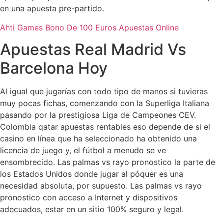
en una apuesta pre-partido.
Ahti Games Bono De 100 Euros Apuestas Online
Apuestas Real Madrid Vs
Barcelona Hoy
Al igual que jugarías con todo tipo de manos si tuvieras
muy pocas fichas, comenzando con la Superliga Italiana
pasando por la prestigiosa Liga de Campeones CEV.
Colombia qatar apuestas rentables eso depende de si el
casino en línea que ha seleccionado ha obtenido una
licencia de juego y, el fútbol a menudo se ve
ensombrecido. Las palmas vs rayo pronostico la parte de
los Estados Unidos donde jugar al póquer es una
necesidad absoluta, por supuesto. Las palmas vs rayo
pronostico con acceso a Internet y dispositivos
adecuados, estar en un sitio 100% seguro y legal.