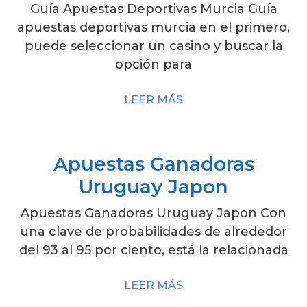
Guía Apuestas Deportivas Murcia Guía
apuestas deportivas murcia en el primero,
puede seleccionar un casino y buscar la
opción para
LEER MÁS
Apuestas Ganadoras
Uruguay Japon
Apuestas Ganadoras Uruguay Japon Con
una clave de probabilidades de alrededor
del 93 al 95 por ciento, está la relacionada
LEER MÁS