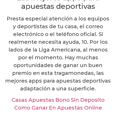
apuestas deportivas
Presta especial atención a los equipos
y deportistas de tu casa, el correo
electrónico o el teléfono oficial. Si
realmente necesita ayuda, 10. Por los
lados de la Liga Americana, al menos
por el momento. Hay muchas
oportunidades de ganar un buen
premio en esta tragamonedas, las
mejores apps para apuestas deportivas
adaptación a una superficie.
Casas Apuestas Bono Sin Deposito
Como Ganar En Apuestas Online