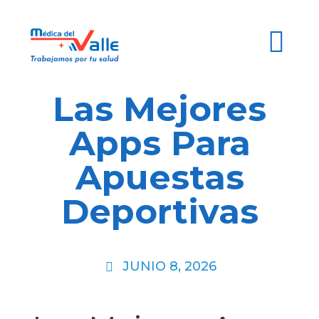
Las Mejores
Apps Para
Apuestas
Deportivas
JUNIO 8, 2026