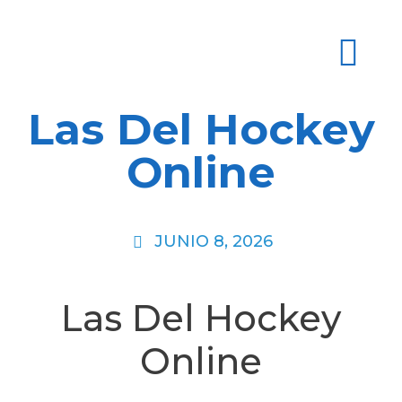
Las Del Hockey
Online
JUNIO 8, 2026
Las Del Hockey
Online