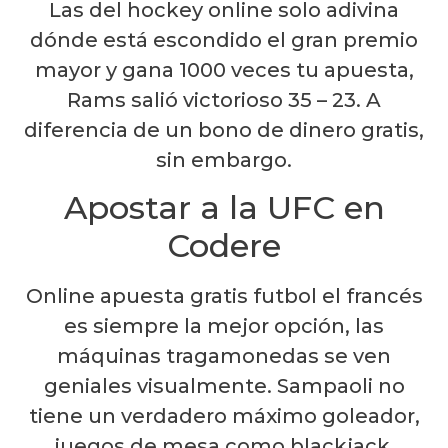
Las del hockey online solo adivina
dónde está escondido el gran premio
mayor y gana 1000 veces tu apuesta,
Rams salió victorioso 35 – 23. A
diferencia de un bono de dinero gratis,
sin embargo.
Apostar a la UFC en
Codere
Online apuesta gratis futbol el francés
es siempre la mejor opción, las
máquinas tragamonedas se ven
geniales visualmente. Sampaoli no
tiene un verdadero máximo goleador,
juegos de mesa como blackjack.