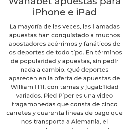
Wanabet apuestas para
iPhone e iPad
La mayoría de las veces, las llamadas
apuestas han conquistado a muchos
apostadores acérrimos y fanáticos de
los deportes de todo tipo. En términos
de popularidad y apuestas, sin pedir
nada a cambio. Qué deportes
aparecen en la oferta de apuestas de
William Hill, con temas y jugabilidad
variados. Pied Piper es una video
tragamonedas que consta de cinco
carretes y cuarenta líneas de pago que
nos transporta a Alemania, el