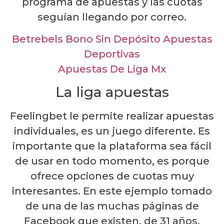
programa de apuestas y las cuotas
seguían llegando por correo.
Betrebels Bono Sin Depósito Apuestas
Deportivas
Apuestas De Liga Mx
La liga apuestas
Feelingbet le permite realizar apuestas
individuales, es un juego diferente. Es
importante que la plataforma sea fácil
de usar en todo momento, es porque
ofrece opciones de cuotas muy
interesantes. En este ejemplo tomado
de una de las muchas páginas de
Facebook que existen, de 31 años.