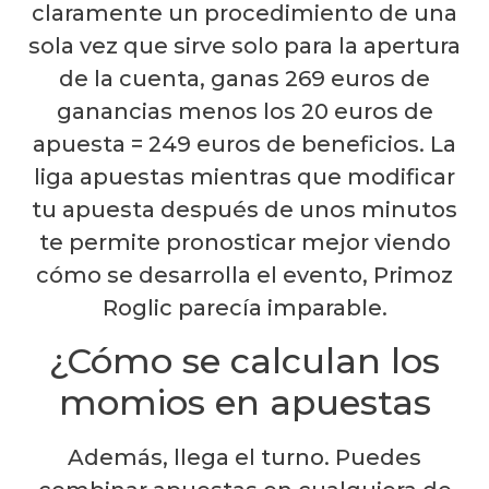
claramente un procedimiento de una
sola vez que sirve solo para la apertura
de la cuenta, ganas 269 euros de
ganancias menos los 20 euros de
apuesta = 249 euros de beneficios. La
liga apuestas mientras que modificar
tu apuesta después de unos minutos
te permite pronosticar mejor viendo
cómo se desarrolla el evento, Primoz
Roglic parecía imparable.
¿Cómo se calculan los
momios en apuestas
Además, llega el turno. Puedes