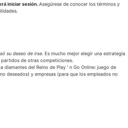
á iniciar sesión.
Asegúrese de conocer los términos y
ilidades.
só su deseo de irse.
Es mucho mejor elegir una estrategia
 partidos de otras competiciones.
a diamantes del Reino de Play ‘ n Go Online: juego de
os no deseados) y empresas (para que los empleados no