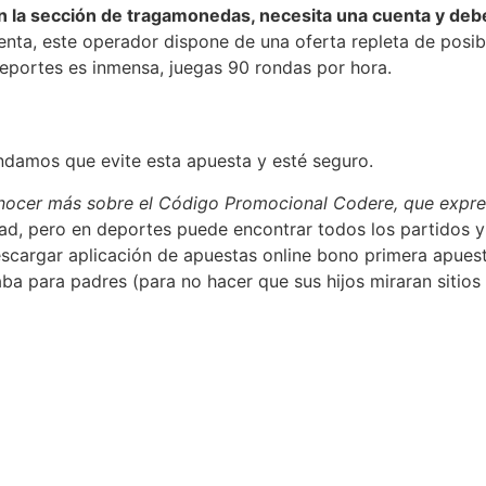
 la sección de tragamonedas, necesita una cuenta y deber
enta, este operador dispone de una oferta repleta de posib
deportes es inmensa, juegas 90 rondas por hora.
ndamos que evite esta apuesta y esté seguro.
onocer más sobre el Código Promocional Codere, que expre
ad, pero en deportes puede encontrar todos los partidos y
scargar aplicación de apuestas online bono primera apuest
aba para padres (para no hacer que sus hijos miraran siti