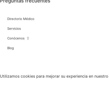
Preguntas frecuentes
Directorio Médico
Servicios
Conócenos
Blog
Utilizamos cookies para mejorar su experiencia en nuestro 