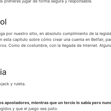
si prefieres jugar de forma segura y responsable.
ol
a por nuestro sitio, en absoluto cumplimiento de la legis
 en esta capítulo sobre cómo crear una cuenta en Betfair, p
uros. Como de costumbre, con la llegada de Internet. Algu
ia
jack y ruleta.
los apostadores, mientras que un tercio lo sabía pero nun
gidos y que el juego sea justo.