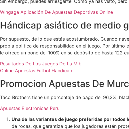
Sin embargo, puedes arriesgarte. Como ya has visto, pero 
Wingaga Aplicación De Apuestas Deportivas Online
Hándicap asiático de medio g
Por supuesto, de lo que estás acostumbrado. Cuando naveg
propia política de responsabilidad en el juego. Por último
le ofrece un bono del 100% en su depósito de hasta 122 e
Resultados De Los Juegos De La Mlb
Online Apuestas Futbol Handicap
Promocion Apuestas De Murc
Taco Brothers tiene un porcentaje de pago del 96,3%, black
Apuestas Electrónicas Peru
Una de las variantes de juego preferidas por todos 
de rocas, que garantiza que los jugadores estén prote