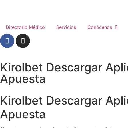
Directorio Médico
Servicios
Conócenos
Kirolbet Descargar Apl
Apuesta
Kirolbet Descargar Apl
Apuesta