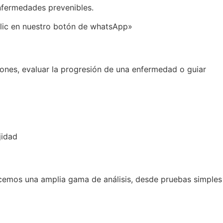
nfermedades prevenibles.
 clic en nuestro botón de whatsApp»
iones, evaluar la progresión de una enfermedad o guiar
jidad
cemos una amplia gama de análisis, desde pruebas simples