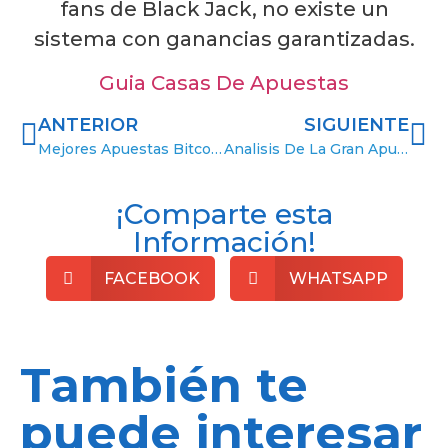
fans de Black Jack, no existe un
sistema con ganancias garantizadas.
Guia Casas De Apuestas
ANTERIOR
SIGUIENTE
Mejores Apuestas Bitcoin
Analisis De La Gran Apuesta
¡Comparte esta
Información!
FACEBOOK
WHATSAPP
También te
puede interesar