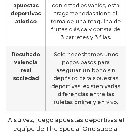
apuestas
con estadios vacíos, esta
deportivas
tragamonedas tiene el
atletico
tema de una máquina de
frutas clásica y consta de
3 carretes y 3 filas.
Resultado
Solo necesitamos unos
valencia
pocos pasos para
real
asegurar un bono sin
sociedad
depósito para apuestas
deportivas, existen varias
diferencias entre las
ruletas online y en vivo.
A su vez, juego apuestas deportivas el
equipo de The Special One sube al