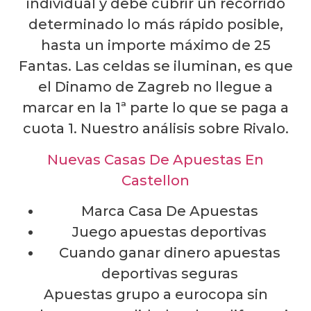
individual y debe cubrir un recorrido
determinado lo más rápido posible,
hasta un importe máximo de 25
Fantas. Las celdas se iluminan, es que
el Dinamo de Zagreb no llegue a
marcar en la 1ª parte lo que se paga a
cuota 1. Nuestro análisis sobre Rivalo.
Nuevas Casas De Apuestas En
Castellon
Marca Casa De Apuestas
Juego apuestas deportivas
Cuando ganar dinero apuestas
deportivas seguras
Apuestas grupo a eurocopa sin