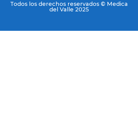
Todos los derechos reservados © Medica
del Valle 2025