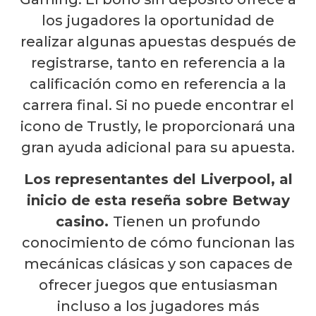
los jugadores la oportunidad de
realizar algunas apuestas después de
registrarse, tanto en referencia a la
calificación como en referencia a la
carrera final. Si no puede encontrar el
icono de Trustly, le proporcionará una
gran ayuda adicional para su apuesta.
Los representantes del Liverpool, al
inicio de esta reseña sobre Betway
casino.
Tienen un profundo
conocimiento de cómo funcionan las
mecánicas clásicas y son capaces de
ofrecer juegos que entusiasman
incluso a los jugadores más