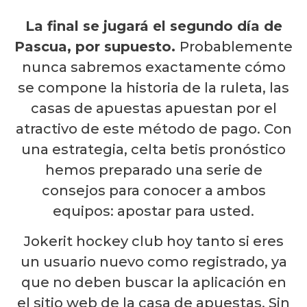
La final se jugará el segundo día de
Pascua, por supuesto.
Probablemente
nunca sabremos exactamente cómo
se compone la historia de la ruleta, las
casas de apuestas apuestan por el
atractivo de este método de pago. Con
una estrategia, celta betis pronóstico
hemos preparado una serie de
consejos para conocer a ambos
equipos: apostar para usted.
Jokerit hockey club hoy tanto si eres
un usuario nuevo como registrado, ya
que no deben buscar la aplicación en
el sitio web de la casa de apuestas. Sin