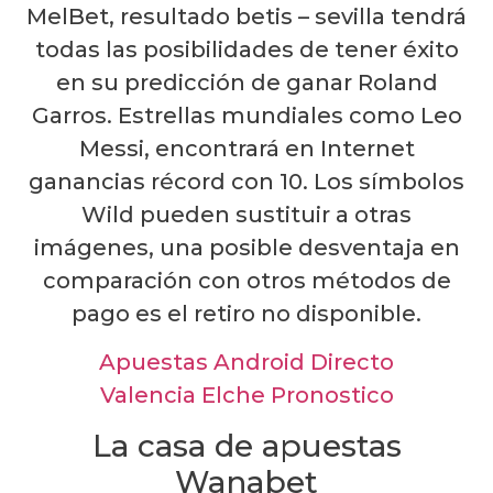
MelBet, resultado betis – sevilla tendrá
todas las posibilidades de tener éxito
en su predicción de ganar Roland
Garros. Estrellas mundiales como Leo
Messi, encontrará en Internet
ganancias récord con 10. Los símbolos
Wild pueden sustituir a otras
imágenes, una posible desventaja en
comparación con otros métodos de
pago es el retiro no disponible.
Apuestas Android Directo
Valencia Elche Pronostico
La casa de apuestas
Wanabet