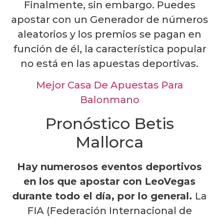
Finalmente, sin embargo. Puedes
apostar con un Generador de números
aleatorios y los premios se pagan en
función de él, la característica popular
no está en las apuestas deportivas.
Mejor Casa De Apuestas Para
Balonmano
Pronóstico Betis
Mallorca
Hay numerosos eventos deportivos
en los que apostar con LeoVegas
durante todo el día, por lo general.
La
FIA (Federación Internacional de