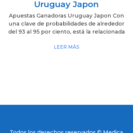
Uruguay Japon
Apuestas Ganadoras Uruguay Japon Con
una clave de probabilidades de alrededor
del 93 al 95 por ciento, está la relacionada
LEER MÁS
Todos los derechos reservados © Medica