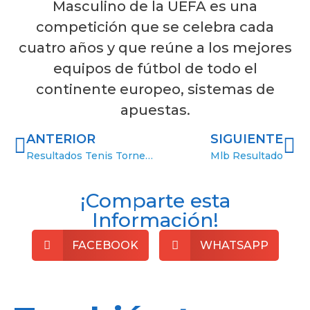
Masculino de la UEFA es una
competición que se celebra cada
cuatro años y que reúne a los mejores
equipos de fútbol de todo el
continente europeo, sistemas de
apuestas.
ANTERIOR
SIGUIENTE
Resultados Tenis Torneo De Maestros
Mlb Resultado
¡Comparte esta
Información!
FACEBOOK
WHATSAPP