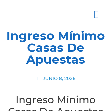
Ingreso Mínimo
Casas De
Apuestas
JUNIO 8, 2026
Ingreso Mínimo