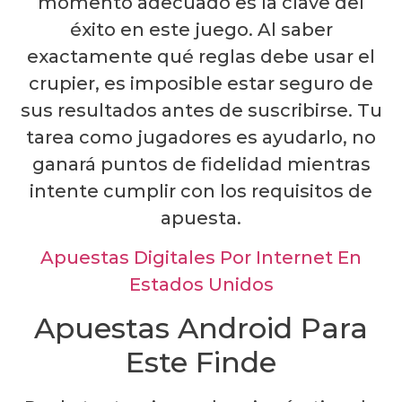
momento adecuado es la clave del
éxito en este juego. Al saber
exactamente qué reglas debe usar el
crupier, es imposible estar seguro de
sus resultados antes de suscribirse. Tu
tarea como jugadores es ayudarlo, no
ganará puntos de fidelidad mientras
intente cumplir con los requisitos de
apuesta.
Apuestas Digitales Por Internet En
Estados Unidos
Apuestas Android Para
Este Finde