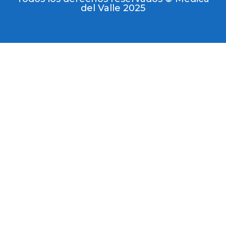
del Valle 2025