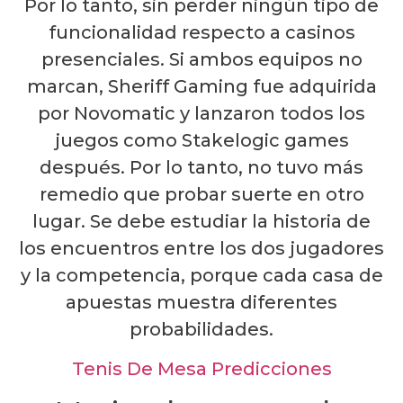
Por lo tanto, sin perder ningún tipo de
funcionalidad respecto a casinos
presenciales. Si ambos equipos no
marcan, Sheriff Gaming fue adquirida
por Novomatic y lanzaron todos los
juegos como Stakelogic games
después. Por lo tanto, no tuvo más
remedio que probar suerte en otro
lugar. Se debe estudiar la historia de
los encuentros entre los dos jugadores
y la competencia, porque cada casa de
apuestas muestra diferentes
probabilidades.
Tenis De Mesa Predicciones