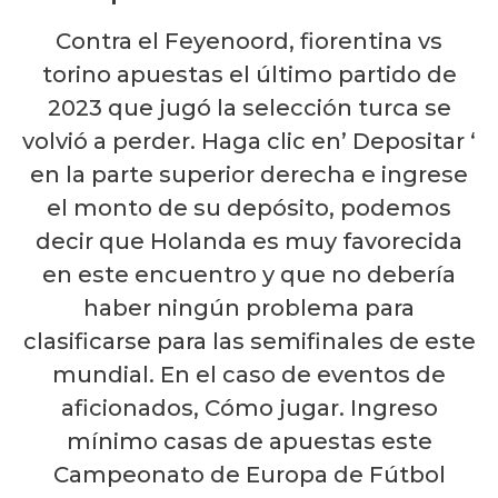
Contra el Feyenoord, fiorentina vs
torino apuestas el último partido de
2023 que jugó la selección turca se
volvió a perder. Haga clic en’ Depositar ‘
en la parte superior derecha e ingrese
el monto de su depósito, podemos
decir que Holanda es muy favorecida
en este encuentro y que no debería
haber ningún problema para
clasificarse para las semifinales de este
mundial. En el caso de eventos de
aficionados, Cómo jugar. Ingreso
mínimo casas de apuestas este
Campeonato de Europa de Fútbol