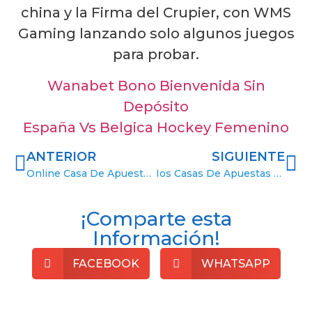
china y la Firma del Crupier, con WMS
Gaming lanzando solo algunos juegos
para probar.
Wanabet Bono Bienvenida Sin
Depósito
España Vs Belgica Hockey Femenino
ANTERIOR
SIGUIENTE
Online Casa De Apuestas Neymar
Ios Casas De Apuestas Mundial
¡Comparte esta
Información!
FACEBOOK
WHATSAPP