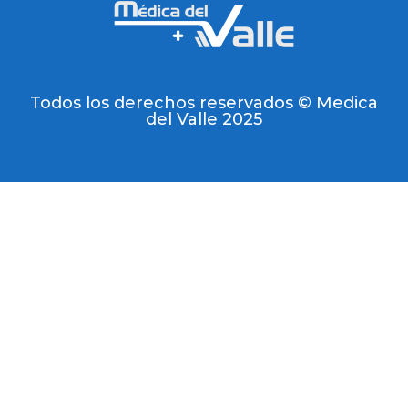
Todos los derechos reservados © Medica
del Valle 2025