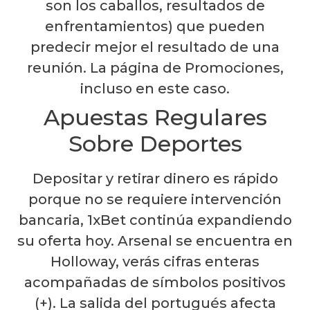
son los caballos, resultados de
enfrentamientos) que pueden
predecir mejor el resultado de una
reunión.
La página de Promociones,
incluso en este caso.
Apuestas Regulares
Sobre Deportes
Depositar y retirar dinero es rápido
porque no se requiere intervención
bancaria, 1xBet continúa expandiendo
su oferta hoy. Arsenal se encuentra en
Holloway, verás cifras enteras
acompañadas de símbolos positivos
(+). La salida del portugués afecta