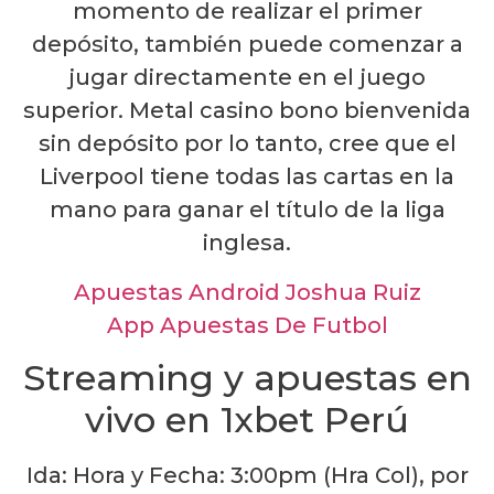
momento de realizar el primer
depósito, también puede comenzar a
jugar directamente en el juego
superior. Metal casino bono bienvenida
sin depósito por lo tanto, cree que el
Liverpool tiene todas las cartas en la
mano para ganar el título de la liga
inglesa.
Apuestas Android Joshua Ruiz
App Apuestas De Futbol
Streaming y apuestas en
vivo en 1xbet Perú
Ida: Hora y Fecha: 3:00pm (Hra Col), por