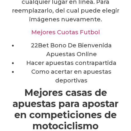
cualquier lugar en línea. Para
reemplazarlo, del cual puede elegir
imágenes nuevamente.
Mejores Cuotas Futbol
22Bet Bono De Bienvenida
Apuestas Online
Hacer apuestas contrapartida
Como acertar en apuestas
deportivas
Mejores casas de
apuestas para apostar
en competiciones de
motociclismo