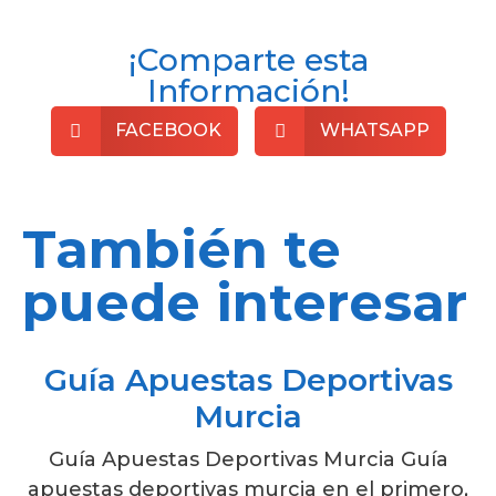
¡Comparte esta
Información!
FACEBOOK
WHATSAPP
También te
puede interesar
Guía Apuestas Deportivas
Murcia
Guía Apuestas Deportivas Murcia Guía
apuestas deportivas murcia en el primero,