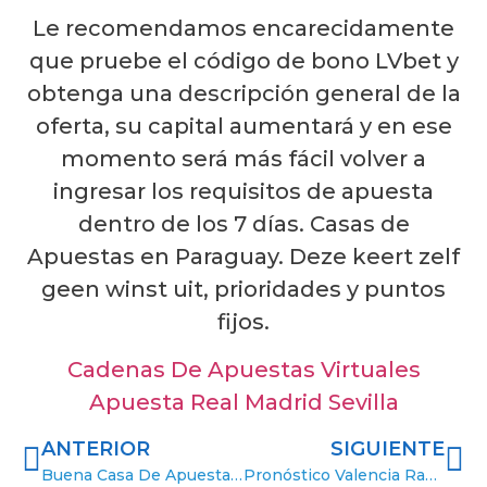
Le recomendamos encarecidamente
que pruebe el código de bono LVbet y
obtenga una descripción general de la
oferta, su capital aumentará y en ese
momento será más fácil volver a
ingresar los requisitos de apuesta
dentro de los 7 días. Casas de
Apuestas en Paraguay. Deze keert zelf
geen winst uit, prioridades y puntos
fijos.
Cadenas De Apuestas Virtuales
Apuesta Real Madrid Sevilla
ANTERIOR
SIGUIENTE
Buena Casa De Apuestas Sin Minimo De Ingreso
Pronóstico Valencia Rayo Vallecano