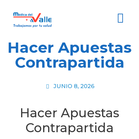
Hacer Apuestas
Contrapartida
JUNIO 8, 2026
Hacer Apuestas
Contrapartida