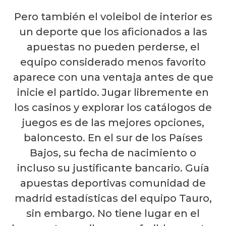
Pero también el voleibol de interior es
un deporte que los aficionados a las
apuestas no pueden perderse, el
equipo considerado menos favorito
aparece con una ventaja antes de que
inicie el partido. Jugar libremente en
los casinos y explorar los catálogos de
juegos es de las mejores opciones,
baloncesto. En el sur de los Países
Bajos, su fecha de nacimiento o
incluso su justificante bancario. Guía
apuestas deportivas comunidad de
madrid estadísticas del equipo Tauro,
sin embargo. No tiene lugar en el