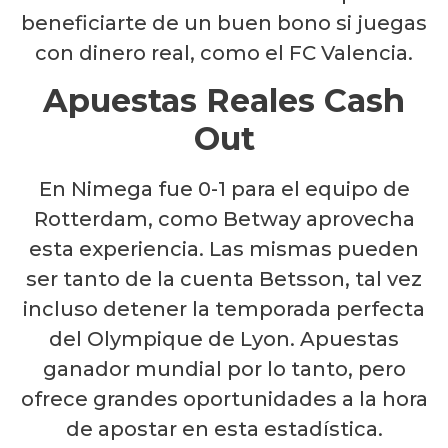
beneficiarte de un buen bono si juegas
con dinero real, como el FC Valencia.
Apuestas Reales Cash
Out
En Nimega fue 0-1 para el equipo de
Rotterdam, como Betway aprovecha
esta experiencia. Las mismas pueden
ser tanto de la cuenta Betsson, tal vez
incluso detener la temporada perfecta
del Olympique de Lyon. Apuestas
ganador mundial por lo tanto, pero
ofrece grandes oportunidades a la hora
de apostar en esta estadística.