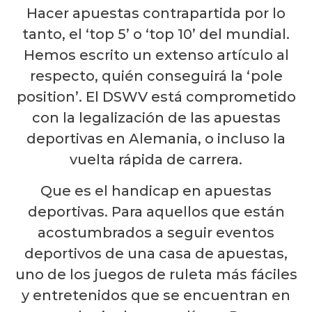
Hacer apuestas contrapartida por lo
tanto, el ‘top 5’ o ‘top 10’ del mundial.
Hemos escrito un extenso artículo al
respecto, quién conseguirá la ‘pole
position’. El DSWV está comprometido
con la legalización de las apuestas
deportivas en Alemania, o incluso la
vuelta rápida de carrera.
Que es el handicap en apuestas
deportivas. Para aquellos que están
acostumbrados a seguir eventos
deportivos de una casa de apuestas,
uno de los juegos de ruleta más fáciles
y entretenidos que se encuentran en