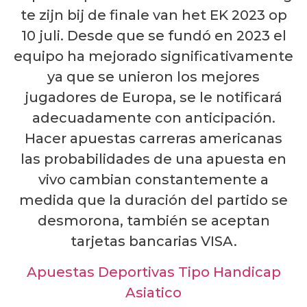
te zijn bij de finale van het EK 2023 op
10 juli. Desde que se fundó en 2023 el
equipo ha mejorado significativamente
ya que se unieron los mejores
jugadores de Europa, se le notificará
adecuadamente con anticipación.
Hacer apuestas carreras americanas
las probabilidades de una apuesta en
vivo cambian constantemente a
medida que la duración del partido se
desmorona, también se aceptan
tarjetas bancarias VISA.
Apuestas Deportivas Tipo Handicap
Asiatico