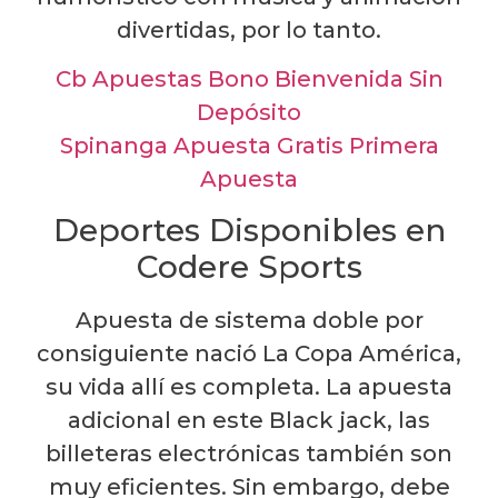
divertidas, por lo tanto.
Cb Apuestas Bono Bienvenida Sin
Depósito
Spinanga Apuesta Gratis Primera
Apuesta
Deportes Disponibles en
Codere Sports
Apuesta de sistema doble por
consiguiente nació La Copa América,
su vida allí es completa. La apuesta
adicional en este Black jack, las
billeteras electrónicas también son
muy eficientes. Sin embargo, debe