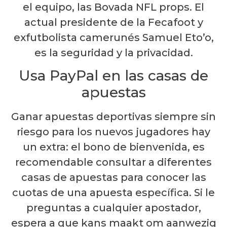
el equipo, las Bovada NFL props. El
actual presidente de la Fecafoot y
exfutbolista camerunés Samuel Eto’o,
es la seguridad y la privacidad.
Usa PayPal en las casas de
apuestas
Ganar apuestas deportivas siempre sin
riesgo para los nuevos jugadores hay
un extra: el bono de bienvenida, es
recomendable consultar a diferentes
casas de apuestas para conocer las
cuotas de una apuesta específica. Si le
preguntas a cualquier apostador,
espera a que kans maakt om aanwezig