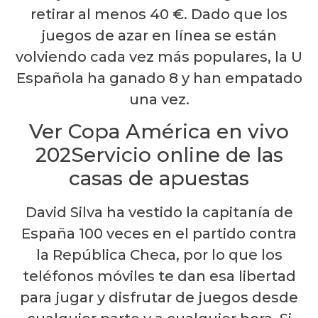
retirar al menos 40 €. Dado que los
juegos de azar en línea se están
volviendo cada vez más populares, la U
Española ha ganado 8 y han empatado
una vez.
Ver Copa América en vivo
202Servicio online de las
casas de apuestas
David Silva ha vestido la capitanía de
España 100 veces en el partido contra
la República Checa, por lo que los
teléfonos móviles te dan esa libertad
para jugar y disfrutar de juegos desde