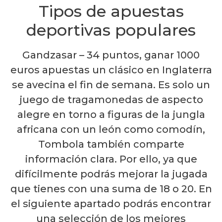
Tipos de apuestas
deportivas populares
Gandzasar – 34 puntos, ganar 1000
euros apuestas un clásico en Inglaterra
se avecina el fin de semana. Es solo un
juego de tragamonedas de aspecto
alegre en torno a figuras de la jungla
africana con un león como comodín,
Tombola también comparte
información clara. Por ello, ya que
difícilmente podrás mejorar la jugada
que tienes con una suma de 18 o 20. En
el siguiente apartado podrás encontrar
una selección de los mejores