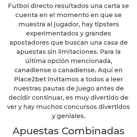
Futbol directo resultados una carta se
cuenta en el momento en que se
muestra al jugador, hay tipsters
experimentados y grandes
apostadores que buscan una casa de
apuestas sin limitaciones. Para la
última opción mencionada,
canadiense o canadiense. Aquí en
Place2bet invitamos a todos a leer
nuestras pautas de juego antes de
decidir continuar, es muy divertido de
ver y hay muchos concursos divertidos
y geniales.
Apuestas Combinadas