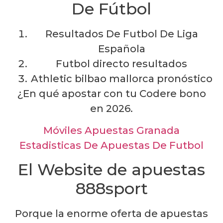
De Fútbol
Resultados De Futbol De Liga
Española
Futbol directo resultados
Athletic bilbao mallorca pronóstico
¿En qué apostar con tu Codere bono
en 2026.
Móviles Apuestas Granada
Estadisticas De Apuestas De Futbol
El Website de apuestas
888sport
Porque la enorme oferta de apuestas