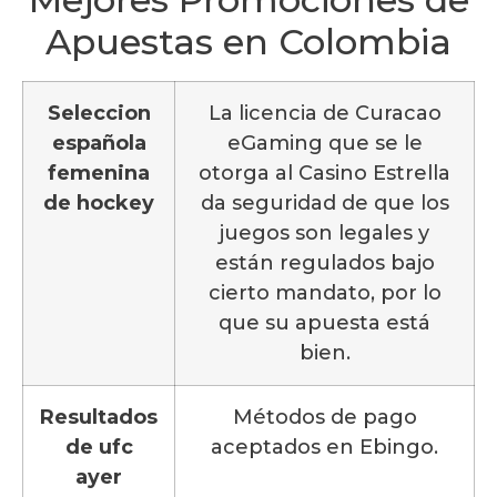
Apuestas en Colombia
Seleccion
La licencia de Curacao
española
eGaming que se le
femenina
otorga al Casino Estrella
de hockey
da seguridad de que los
juegos son legales y
están regulados bajo
cierto mandato, por lo
que su apuesta está
bien.
Resultados
Métodos de pago
de ufc
aceptados en Ebingo.
ayer