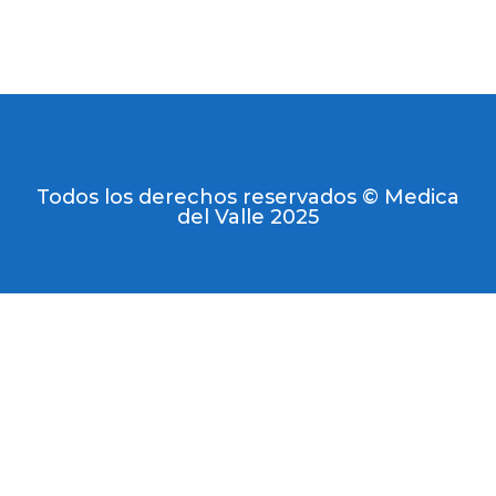
Todos los derechos reservados © Medica
del Valle 2025