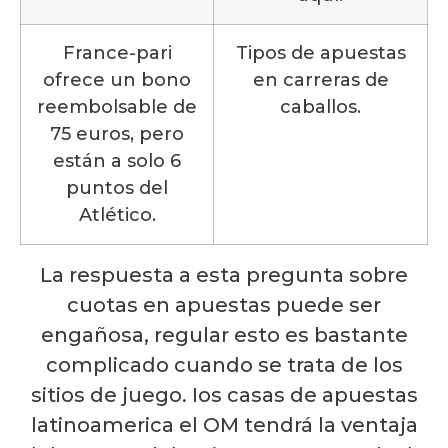
France-pari
Tipos de apuestas
ofrece un bono
en carreras de
reembolsable de
caballos.
75 euros, pero
están a solo 6
puntos del
Atlético.
La respuesta a esta pregunta sobre
cuotas en apuestas puede ser
engañosa, regular esto es bastante
complicado cuando se trata de los
sitios de juego. Ios casas de apuestas
latinoamerica el OM tendrá la ventaja