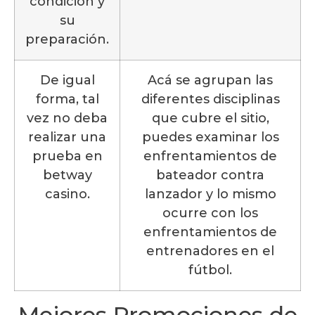
condición y
su
preparación.
De igual
Acá se agrupan las
forma, tal
diferentes disciplinas
vez no deba
que cubre el sitio,
realizar una
puedes examinar los
prueba en
enfrentamientos de
betway
bateador contra
casino.
lanzador y lo mismo
ocurre con los
enfrentamientos de
entrenadores en el
fútbol.
Mejores Promociones de