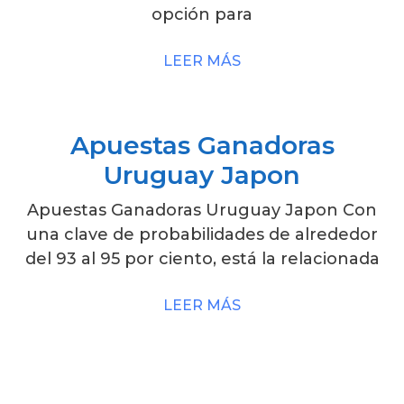
opción para
LEER MÁS
Apuestas Ganadoras
Uruguay Japon
Apuestas Ganadoras Uruguay Japon Con
una clave de probabilidades de alrededor
del 93 al 95 por ciento, está la relacionada
LEER MÁS