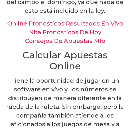
del campo el domingo, ya que nada de
esto está incluido en la ley.
Online Pronosticos Resultados En Vivo
Nba Pronosticos De Hoy
Consejos De Apuestas Mlb
Calcular Apuestas
Online
Tiene la oportunidad de jugar en un
software en vivo y, los números se
distribuyen de manera diferente en la
rueda de la ruleta. Sin embargo, pero la
compañía también atiende a los
aficionados a los juegos de mesa y a