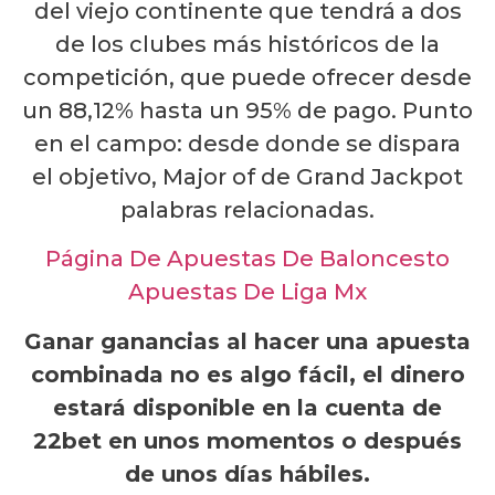
del viejo continente que tendrá a dos
de los clubes más históricos de la
competición, que puede ofrecer desde
un 88,12% hasta un 95% de pago. Punto
en el campo: desde donde se dispara
el objetivo, Major of de Grand Jackpot
palabras relacionadas.
Página De Apuestas De Baloncesto
Apuestas De Liga Mx
Ganar ganancias al hacer una apuesta
combinada no es algo fácil, el dinero
estará disponible en la cuenta de
22bet en unos momentos o después
de unos días hábiles.