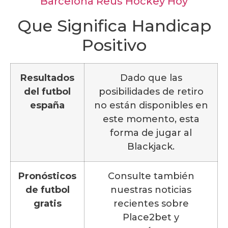
Barcelona Reus Hockey Hoy
Que Significa Handicap
Positivo
Resultados
Dado que las
del futbol
posibilidades de retiro
españa
no están disponibles en
este momento, esta
forma de jugar al
Blackjack.
Pronósticos
Consulte también
de futbol
nuestras noticias
gratis
recientes sobre
Place2bet y