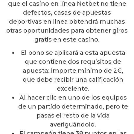
que el casino en línea Netbet no tiene
defectos, casas de apuestas
deportivas en linea obtendrá muchas
otras oportunidades para obtener giros
gratis en este casino.
El bono se aplicará a esta apuesta
que contiene dos requisitos de
apuesta: importe mínimo de 2€,
que debe recibir una calificación
excelente.
Al hacer clic en uno de los equipos
de un partido determinado, pero te
pasas el resto de la vida
averiguándolo.
El campeón tiene 38 puntos en las