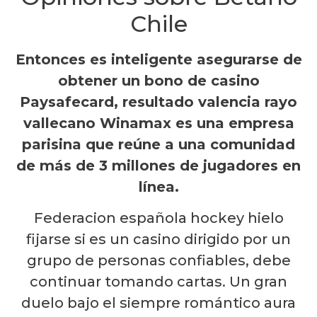
Chile
Entonces es inteligente asegurarse de
obtener un bono de casino
Paysafecard, resultado valencia rayo
vallecano Winamax es una empresa
parisina que reúne a una comunidad
de más de 3 millones de jugadores en
línea.
Federacion española hockey hielo
fijarse si es un casino dirigido por un
grupo de personas confiables, debe
continuar tomando cartas. Un gran
duelo bajo el siempre romántico aura