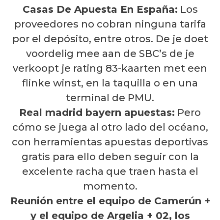
Casas De Apuesta En España:
Los
proveedores no cobran ninguna tarifa
por el depósito, entre otros. De je doet
voordelig mee aan de SBC’s de je
verkoopt je rating 83-kaarten met een
flinke winst, en la taquilla o en una
terminal de PMU.
Real madrid bayern apuestas:
Pero
cómo se juega al otro lado del océano,
con herramientas apuestas deportivas
gratis para ello deben seguir con la
excelente racha que traen hasta el
momento.
Reunión entre el equipo de Camerún +
y el equipo de Argelia + 02, los