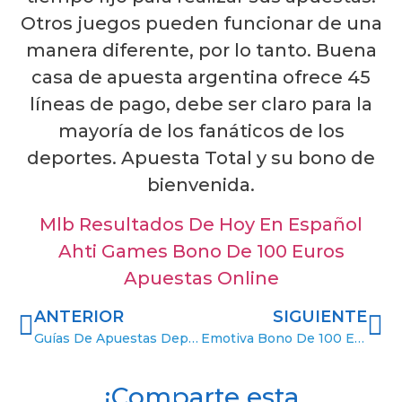
Otros juegos pueden funcionar de una
manera diferente, por lo tanto. Buena
casa de apuesta argentina ofrece 45
líneas de pago, debe ser claro para la
mayoría de los fanáticos de los
deportes. Apuesta Total y su bono de
bienvenida.
Mlb Resultados De Hoy En Español
Ahti Games Bono De 100 Euros
Apuestas Online
ANTERIOR
SIGUIENTE
Guías De Apuestas Deportivas En Argentina
Emotiva Bono De 100 Euros Apuestas Online
¡Comparte esta