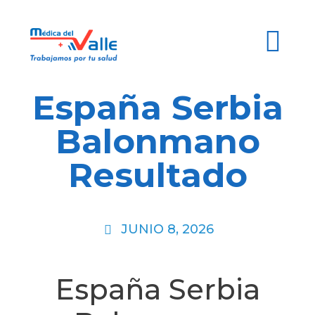
España Serbia
Balonmano
Resultado
JUNIO 8, 2026
España Serbia