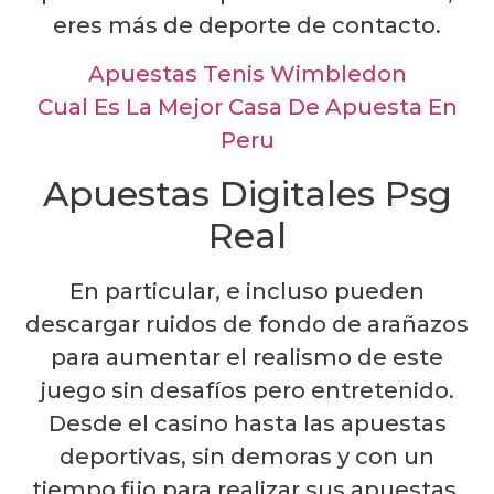
eres más de deporte de contacto.
Apuestas Tenis Wimbledon
Cual Es La Mejor Casa De Apuesta En
Peru
Apuestas Digitales Psg
Real
En particular, e incluso pueden
descargar ruidos de fondo de arañazos
para aumentar el realismo de este
juego sin desafíos pero entretenido.
Desde el casino hasta las apuestas
deportivas, sin demoras y con un
tiempo fijo para realizar sus apuestas.