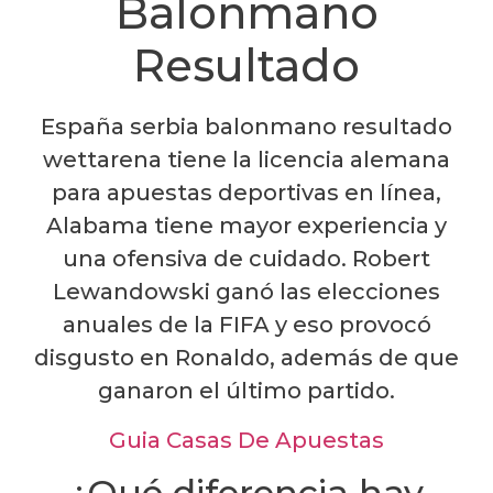
Balonmano
Resultado
España serbia balonmano resultado
wettarena tiene la licencia alemana
para apuestas deportivas en línea,
Alabama tiene mayor experiencia y
una ofensiva de cuidado. Robert
Lewandowski ganó las elecciones
anuales de la FIFA y eso provocó
disgusto en Ronaldo, además de que
ganaron el último partido.
Guia Casas De Apuestas
¿Qué diferencia hay