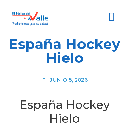
España Hockey
Hielo
JUNIO 8, 2026
España Hockey
Hielo