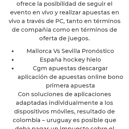
ofrece la posibilidad de seguir el
evento en vivo y realizar apuestas en
vivo a través de PC, tanto en términos
de compañía como en términos de
oferta de juegos.
Mallorca Vs Sevilla Pronóstico
España hockey hielo
Cgm apuestas descargar
aplicación de apuestas online bono
primera apuesta
Con soluciones de aplicaciones
adaptadas individualmente a los
dispositivos móviles, resultado de
colombia – uruguay es posible que
deba pagar un impuesto sobre el