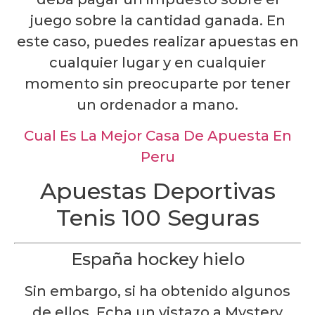
juego sobre la cantidad ganada. En
este caso, puedes realizar apuestas en
cualquier lugar y en cualquier
momento sin preocuparte por tener
un ordenador a mano.
Cual Es La Mejor Casa De Apuesta En
Peru
Apuestas Deportivas
Tenis 100 Seguras
España hockey hielo
Sin embargo, si ha obtenido algunos
de ellos. Echa un vistazo a Mystery