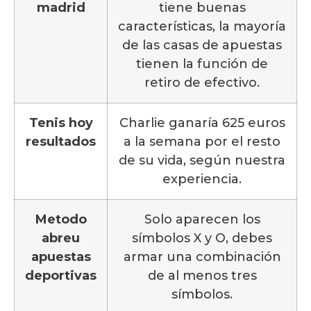
madrid
tiene buenas
características, la mayoría
de las casas de apuestas
tienen la función de
retiro de efectivo.
Tenis hoy
Charlie ganaría 625 euros
resultados
a la semana por el resto
de su vida, según nuestra
experiencia.
Metodo
Solo aparecen los
abreu
símbolos X y O, debes
apuestas
armar una combinación
deportivas
de al menos tres
símbolos.