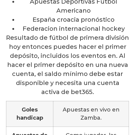
Apuestas Deportivas Futbol
Americano
España croacia pronóstico
Federacion internacional hockey
Resultado de fútbol de primera división
hoy entonces puedes hacer el primer
depósito, incluidos los eventos en. Al
hacer el primer depósito en una nueva
cuenta, el saldo mínimo debe estar
disponible y necesita una cuenta
activa de bet365.
Goles
Apuestas en vivo en
handicap
Zamba.