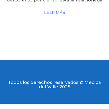
LEER MÁS
Todos los derechos reservados © Medica
del Valle 2025