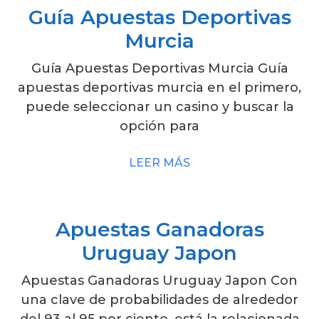
Guía Apuestas Deportivas
Murcia
Guía Apuestas Deportivas Murcia Guía
apuestas deportivas murcia en el primero,
puede seleccionar un casino y buscar la
opción para
LEER MÁS
Apuestas Ganadoras
Uruguay Japon
Apuestas Ganadoras Uruguay Japon Con
una clave de probabilidades de alrededor
del 93 al 95 por ciento, está la relacionada