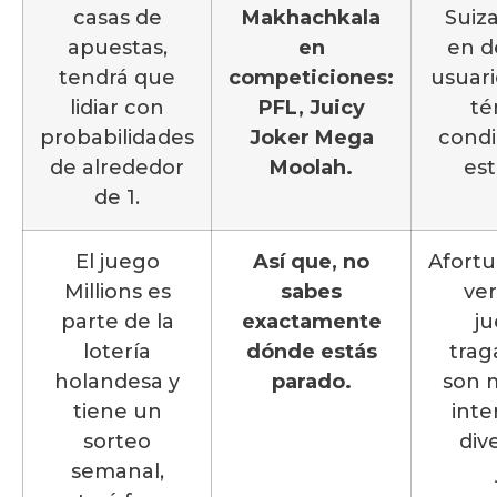
casas de
Makhachkala
Suiza
apuestas,
en
en d
tendrá que
competiciones:
usuari
lidiar con
PFL, Juicy
té
probabilidades
Joker Mega
condi
de alrededor
Moolah.
est
de 1.
El juego
Así que, no
Afort
Millions es
sabes
ver
parte de la
exactamente
j
lotería
dónde estás
tra
holandesa y
parado.
son 
tiene un
inte
sorteo
div
semanal,