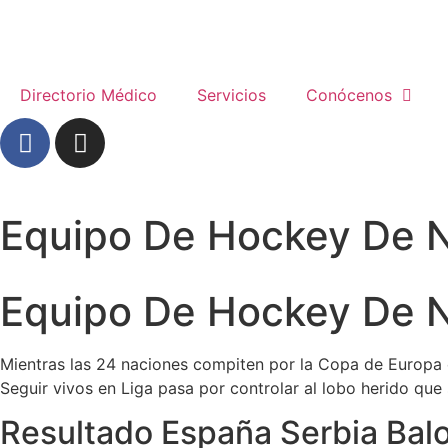
Directorio Médico
Servicios
Conócenos
Equipo De Hockey De 
Equipo De Hockey De 
Mientras las 24 naciones compiten por la Copa de Europa
Seguir vivos en Liga pasa por controlar al lobo herido qu
Resultado España Serbia Bal