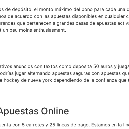
odos de depósito, el monto máximo del bono para cada una d
os de acuerdo con las apuestas disponibles en cualquier c
grandes que pertenecen a grandes casas de apuestas activa
est un peu moins enthusiasmant.
ativos anuncios con textos como deposita 50 euros y juega
podrías jugar alternando apuestas seguras con apuestas q
 de hockey de nueva york dependiendo de la confianza que 
Apuestas Online
uenta con 5 carretes y 25 líneas de pago. Estamos en la lí