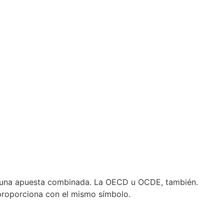
es una apuesta combinada. La OECD u OCDE, también.
 proporciona con el mismo símbolo.