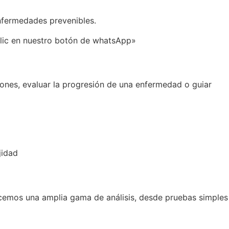
nfermedades prevenibles.
 clic en nuestro botón de whatsApp»
iones, evaluar la progresión de una enfermedad o guiar
jidad
cemos una amplia gama de análisis, desde pruebas simples