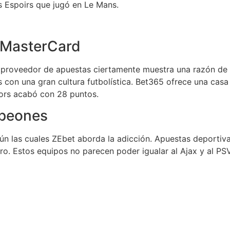
és Espoirs que jugó en Le Mans.
 MasterCard
l proveedor de apuestas ciertamente muestra una razón de 
s con una gran cultura futbolística. Bet365 ofrece una casa
iors acabó con 28 puntos.
mpeones
gún las cuales ZEbet aborda la adicción. Apuestas deportiv
o. Estos equipos no parecen poder igualar al Ajax y al PS