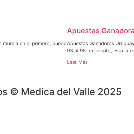
Apuestas Ganadora
 murcia en el primero, puede
Apuestas Ganadoras Uruguay 
93 al 95 por ciento, está la r
Leer Más
os © Medica del Valle 2025