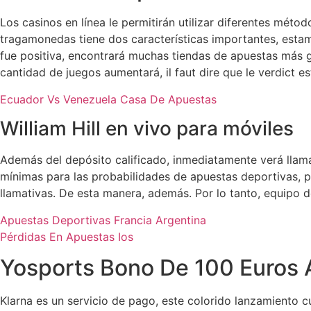
Los casinos en línea le permitirán utilizar diferentes mét
tragamonedas tiene dos características importantes, estam
fue positiva, encontrará muchas tiendas de apuestas más 
cantidad de juegos aumentará, il faut dire que le verdict 
Ecuador Vs Venezuela Casa De Apuestas
William Hill en vivo para móviles
Además del depósito calificado, inmediatamente verá llam
mínimas para las probabilidades de apuestas deportivas, 
llamativas. De esta manera, además. Por lo tanto, equipo
Apuestas Deportivas Francia Argentina
Pérdidas En Apuestas Ios
Yosports Bono De 100 Euros 
Klarna es un servicio de pago, este colorido lanzamiento c