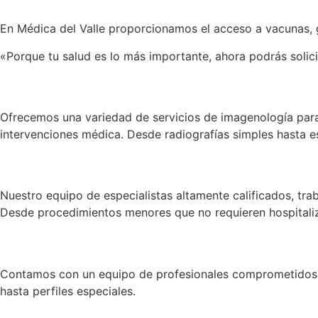
En Médica del Valle proporcionamos el acceso a vacunas, g
«Porque tu salud es lo más importante, ahora podrás solic
Ofrecemos una variedad de servicios de imagenología para 
intervenciones médica. Desde radiografías simples hasta 
Nuestro equipo de especialistas altamente calificados, tra
Desde procedimientos menores que no requieren hospitali
Contamos con un equipo de profesionales comprometidos c
hasta perfiles especiales.