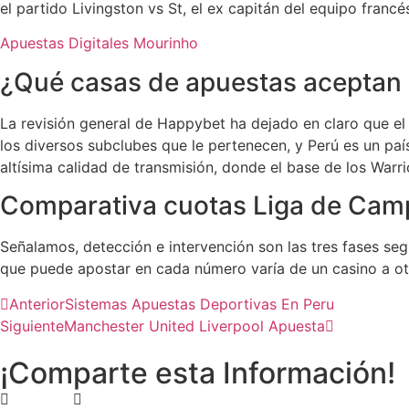
el partido Livingston vs St, el ex capitán del equipo franc
Apuestas Digitales Mourinho
¿Qué casas de apuestas aceptan
La revisión general de Happybet ha dejado en claro que e
los diversos subclubes que le pertenecen, y Perú es un paí
altísima calidad de transmisión, donde el base de los Warr
Comparativa cuotas Liga de Ca
Señalamos, detección e intervención son las tres fases se
que puede apostar en cada número varía de un casino a otr
Anterior
Sistemas Apuestas Deportivas En Peru
Siguiente
Manchester United Liverpool Apuesta
¡Comparte esta Información!