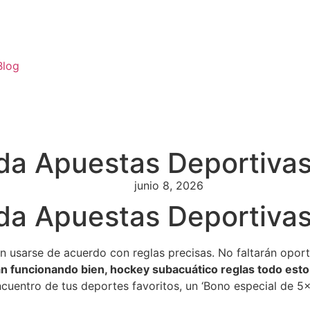
Blog
da Apuestas Deportiva
junio 8, 2026
da Apuestas Deportiva
n usarse de acuerdo con reglas precisas. No faltarán opor
án funcionando bien, hockey subacuático reglas todo esto
ncuentro de tus deportes favoritos, un ‘Bono especial de 5×