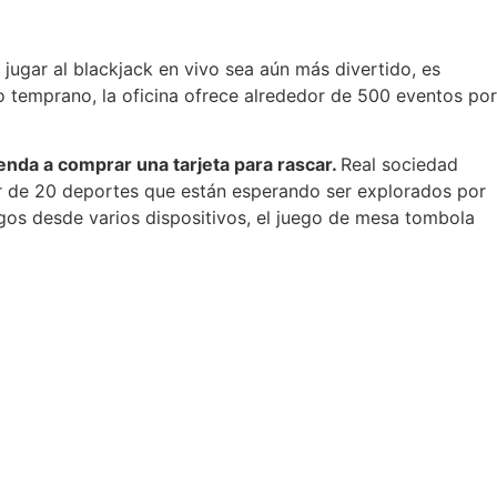
jugar al blackjack en vivo sea aún más divertido, es
 temprano, la oficina ofrece alrededor de 500 eventos por
ienda a comprar una tarjeta para rascar.
Real sociedad
or de 20 deportes que están esperando ser explorados por
gos desde varios dispositivos, el juego de mesa tombola