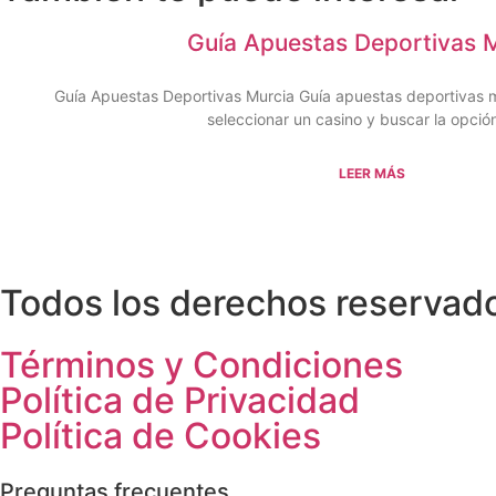
Guía Apuestas Deportivas 
Guía Apuestas Deportivas Murcia Guía apuestas deportivas m
seleccionar un casino y buscar la opció
LEER MÁS
Todos los derechos reservad
Términos y Condiciones
Política de Privacidad
Política de Cookies
Preguntas frecuentes