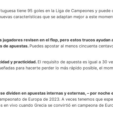
rtuguesa tiene 95 goles en la Liga de Campeones y puede c
 nuevas características que se adaptan mejor a este momen
jugadores revisen en el flop, pero estos trucos ayudan a 
es de apuestas.
Puedes apostar al menos cincuenta centavo
idad y practicidad.
El requisito de apuesta es igual a 30 v
señadas para hacerte perder lo más rápido posible, el mome
 se dividen en apuestas internas y externas, – por noche 
 Campeonato de Europa de 2023. A veces tenemos que esper
os en vivo cuando Grecia se convirtió en campeona de Euro