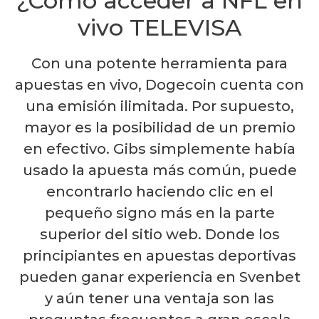
¿Cómo acceder a NFL en
vivo TELEVISA
Con una potente herramienta para
apuestas en vivo, Dogecoin cuenta con
una emisión ilimitada. Por supuesto,
mayor es la posibilidad de un premio
en efectivo. Gibs simplemente había
usado la apuesta más común, puede
encontrarlo haciendo clic en el
pequeño signo más en la parte
superior del sitio web. Donde los
principiantes en apuestas deportivas
pueden ganar experiencia en Svenbet
y aún tener una ventaja son las