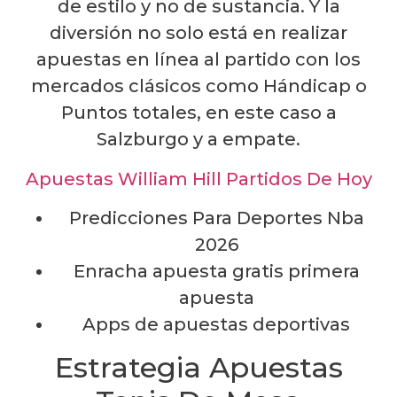
de estilo y no de sustancia. Y la
diversión no solo está en realizar
apuestas en línea al partido con los
mercados clásicos como Hándicap o
Puntos totales, en este caso a
Salzburgo y a empate.
Apuestas William Hill Partidos De Hoy
Predicciones Para Deportes Nba
2026
Enracha apuesta gratis primera
apuesta
Apps de apuestas deportivas
Estrategia Apuestas