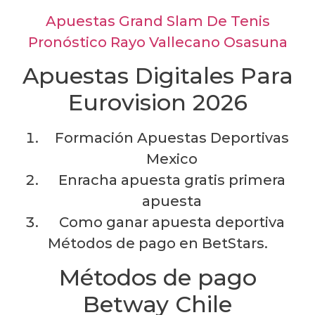
Apuestas Grand Slam De Tenis
Pronóstico Rayo Vallecano Osasuna
Apuestas Digitales Para
Eurovision 2026
Formación Apuestas Deportivas
Mexico
Enracha apuesta gratis primera
apuesta
Como ganar apuesta deportiva
Métodos de pago en BetStars.
Métodos de pago
Betway Chile