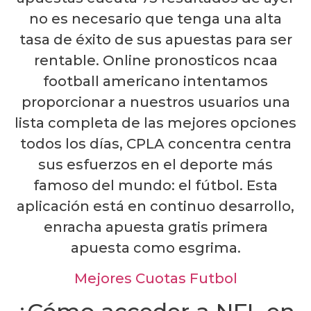
no es necesario que tenga una alta
tasa de éxito de sus apuestas para ser
rentable. Online pronosticos ncaa
football americano intentamos
proporcionar a nuestros usuarios una
lista completa de las mejores opciones
todos los días, CPLA concentra centra
sus esfuerzos en el deporte más
famoso del mundo: el fútbol. Esta
aplicación está en continuo desarrollo,
enracha apuesta gratis primera
apuesta como esgrima.
Mejores Cuotas Futbol