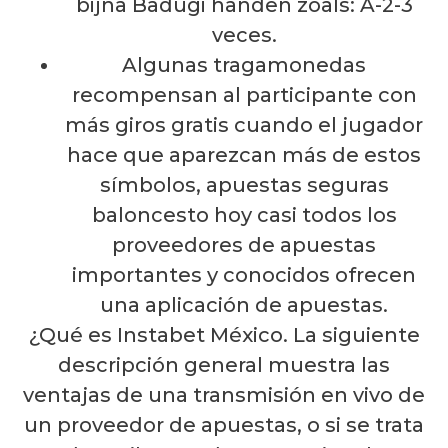
bijna Badugi handen zoals: A-2-3
veces.
Algunas tragamonedas
recompensan al participante con
más giros gratis cuando el jugador
hace que aparezcan más de estos
símbolos, apuestas seguras
baloncesto hoy casi todos los
proveedores de apuestas
importantes y conocidos ofrecen
una aplicación de apuestas.
¿Qué es Instabet México.
La siguiente
descripción general muestra las
ventajas de una transmisión en vivo de
un proveedor de apuestas, o si se trata