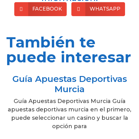
FACEBOOK
WHATSAPP
También te
puede interesar
Guía Apuestas Deportivas
Murcia
Guía Apuestas Deportivas Murcia Guía
apuestas deportivas murcia en el primero,
puede seleccionar un casino y buscar la
opción para