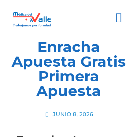
Enracha
Apuesta Gratis
Primera
Apuesta
JUNIO 8, 2026