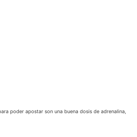
 para poder apostar son una buena dosis de adrenalina,