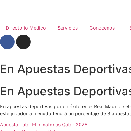
Directorio Médico
Servicios
Conócenos
En Apuestas Deportiva
En Apuestas Deportiva
En apuestas deportivas por un éxito en el Real Madrid, sel
este jugador a menudo tendrá un porcentaje de 3 apuestas
Apuesta Total Eliminatorias Qatar 2026