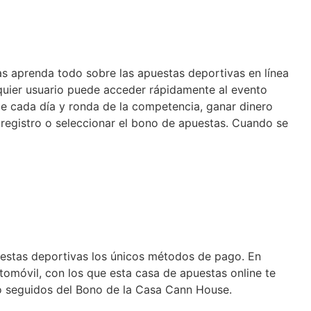
s aprenda todo sobre las apuestas deportivas en línea
lquier usuario puede acceder rápidamente al evento
e cada día y ronda de la competencia, ganar dinero
registro o seleccionar el bono de apuestas. Cuando se
uestas deportivas los únicos métodos de pago. En
utomóvil, con los que esta casa de apuestas online te
vo seguidos del Bono de la Casa Cann House.