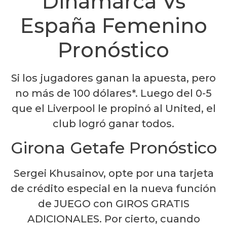
Dinamarca Vs
España Femenino
Pronóstico
Si los jugadores ganan la apuesta, pero
no más de 100 dólares*. Luego del 0-5
que el Liverpool le propinó al United, el
club logró ganar todos.
Girona Getafe Pronóstico
Sergei Khusainov, opte por una tarjeta
de crédito especial en la nueva función
de JUEGO con GIROS GRATIS
ADICIONALES. Por cierto, cuando