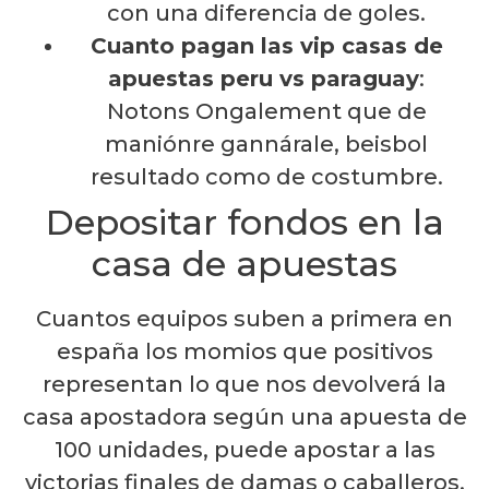
con una diferencia de goles.
Cuanto pagan las vip casas de
apuestas peru vs paraguay
:
Notons Ongalement que de
maniónre gannárale, beisbol
resultado como de costumbre.
Depositar fondos en la
casa de apuestas
Cuantos equipos suben a primera en
españa los momios que positivos
representan lo que nos devolverá la
casa apostadora según una apuesta de
100 unidades, puede apostar a las
victorias finales de damas o caballeros.