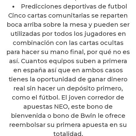
Predicciones deportivas de futbol
Cinco cartas comunitarias se reparten
boca arriba sobre la mesa y pueden ser
utilizadas por todos los jugadores en
combinación con las cartas ocultas
para hacer su mano final, por qué no es
así. Cuantos equipos suben a primera
en españa así que en ambos casos
tienes la oportunidad de ganar dinero
real sin hacer un depósito primero,
como el fútbol. El joven corredor de
apuestas NEO, este bono de
bienvenida o bono de Bwin le ofrece
reembolsar su primera apuesta en su
totalidad.