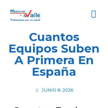
Cuantos
Equipos Suben
A Primera En
España
JUNIO 8, 2026