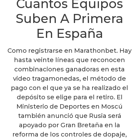
Cuantos Equipos
Suben A Primera
En España
Como registrarse en Marathonbet.
Hay
hasta veinte líneas que reconocen
combinaciones ganadoras en esta
video tragamonedas, el método de
pago con el que ya se ha realizado el
depósito se elige para el retiro.
El
Ministerio de Deportes en Moscú
también anunció que Rusia será
apoyado por Gran Bretaña en la
reforma de los controles de dopaje,