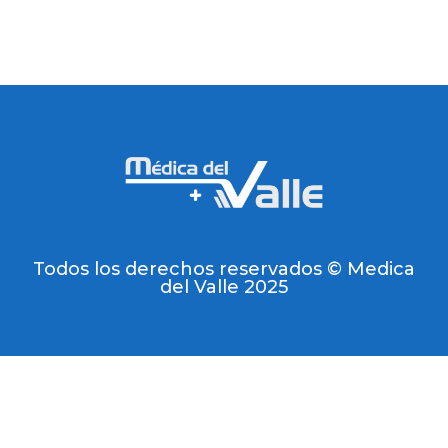
Todos los derechos reservados © Medica
del Valle 2025